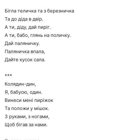
Бігла теличка та з березничка
Та до діда в двір.
А ти, діду, дай пиріг.
А ти, бабо, глянь на поличку.
Дай паляничку.
Паляничка впала,
Дайте кусок сала.
***
Колядин-дин,
Я, бабусю, один.
Винеси мені пиріжок
Та положи у мішок.
З руками, з ногами,
Щоб бігав за нами.