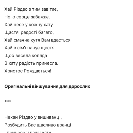
Хай Різдво з тим завітає,
Чого серце забажає.
Хай несе у кожну хату
Щастя, радості багато,
Хай смачна кутя Вам вдасться,
Хай в сім’ї панує щастя.
Щоб весела коляда
В хату радість принесла.
Христос Рождається!
Оригінальні віншування для дорослих
***
Нехай Різдво у вишиванці,
Розбудить Вас щасливо вранці
І принесе у вашу хату