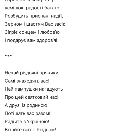
усмішок, радості багато,
Розбудить приспані надії,
Зерном і щастям Вас засіє,
Зігріє сонцем і любов’ю
І подарує вам здоров’я!
***
Нехай різдвяні пряники
Самі знаходять вас!
Най пампушки нагадують
Про цей святковий час!
А друзі із родиною
Потішать вас разом!
Радійте з Україною!
Вітайте всіх з Різдвом!