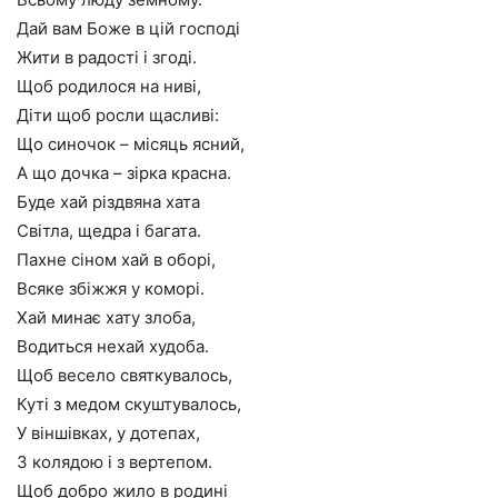
Дай вам Боже в цій господі
Жити в радості і згоді.
Щоб родилося на ниві,
Діти щоб росли щасливі:
Що синочок – місяць ясний,
А що дочка – зірка красна.
Буде хай різдвяна хата
Світла, щедра і багата.
Пахне сіном хай в оборі,
Всяке збіжжя у коморі.
Хай минає хату злоба,
Водиться нехай худоба.
Щоб весело святкувалось,
Куті з медом скуштувалось,
У віншівках, у дотепах,
З колядою і з вертепом.
Щоб добро жило в родині