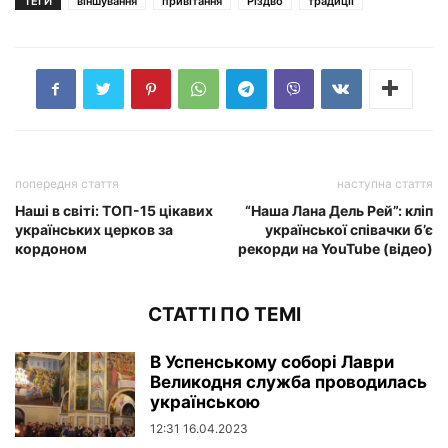
ТЕГИ
віншування
привітання
Різдво
традиції
попередня стаття
наступна стаття
Наші в світі: ТОП-15 цікавих
“Наша Лана Дель Рей”: кліп
українських церков за
української співачки б’є
кордоном
рекорди на YouTube (відео)
СТАТТІ ПО ТЕМІ
В Успенському соборі Лаври
Великодня служба проводилась
українською
12:31 16.04.2023