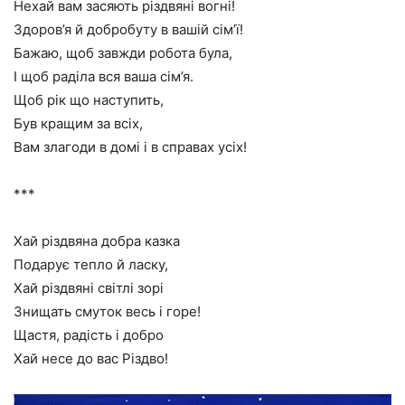
Нехай вам засяють різдвяні вогні!
Здоров’я й добробуту в вашій сім’ї!
Бажаю, щоб завжди робота була,
І щоб раділа вся ваша сім’я.
Щоб рік що наступить,
Був кращим за всіх,
Вам злагоди в домі і в справах усіх!
***
Хай різдвяна добра казка
Подарує тепло й ласку,
Хай різдвяні світлі зорі
Знищать смуток весь і горе!
Щастя, радість і добро
Хай несе до вас Різдво!