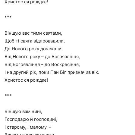
Христос ся рождає!
***
Віншую вас тими святами,
Щоб ті свята відпровадили,
До Нового року дочекали,
Від Нового року – до Богоявління,
Від Богоявління – до Воскресіння,
І на другий рік, поки Пан Біг призначив вік.
Христос ся рождає!
***
Віншую вам нині,
Господарю й господині,
І старому, і малому, –
Всьому люду земному.