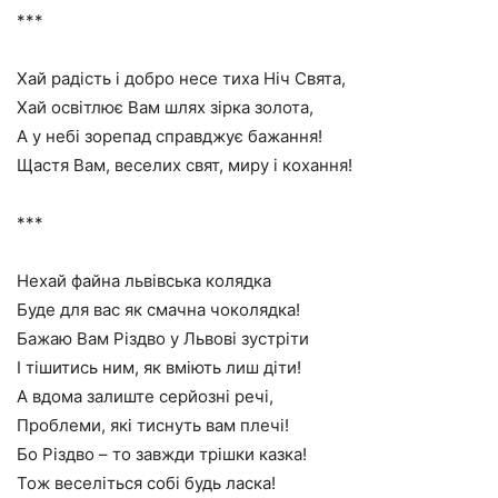
***
Хай радість і добро несе тиха Ніч Свята,
Хай освітлює Вам шлях зірка золота,
А у небі зорепад справджує бажання!
Щастя Вам, веселих свят, миру і кохання!
***
Нехай файна львівська колядка
Буде для вас як смачна чоколядка!
Бажаю Вам Різдво у Львові зустріти
І тішитись ним, як вміють лиш діти!
А вдома залиште серйозні речі,
Проблеми, які тиснуть вам плечі!
Бо Різдво – то завжди трішки казка!
Тож веселіться собі будь ласка!