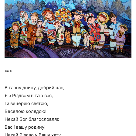
***
В гарну днину, добрий час,
Я з Різдвом вітаю вас,
І з вечерею святою,
Веселою колядою!
Нехай Бог благословляє
Вас і вашу родину!
Нехай Різдво у Вашу хату