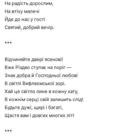
На радість дорослим,
На втіху малечі
Йде до нас у гості
Святий, добрий вечір.
***
Відчиняйте двері ясенові!
Вже Різдво ступає на поріг —
Знак добра й Господньої любові
В світлі Вифлеємської зорі.
Хай це світло лине в кожну хату,
В кожнім серці свій залишить слід!
Будьте дужі, щирі і багаті,
Щастя вам і довгих многих літ!
***