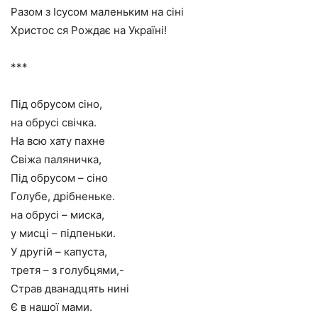
Разом з Ісусом маленьким на сіні
Христос ся Рождає на Україні!
***
Під обрусом сіно,
на обрусі свічка.
На всю хату пахне
Свіжа паляничка,
Під обрусом – сіно
Голубе, дрібненьке.
на обрусі – миска,
у мисці – підпеньки.
У другій – капуста,
третя – з голубцями,-
Страв дванадцять нині
Є в нашої мами.