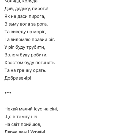
Коляда, коляда,
Дай, дядьку, пирога!
Як не даси пирога,
Візьму вола за рога,
Та виведу на моріг,
Та виломлю правий ріг.
У ріг буду трубити,
Волом буду робити,
Хвостом буду поганять
Та на гречку орать.
Добривечір!
***
Нехай малий Ісус на сіні,
Що в темну ніч
На світ прийшов,
Дарує вам і Україні