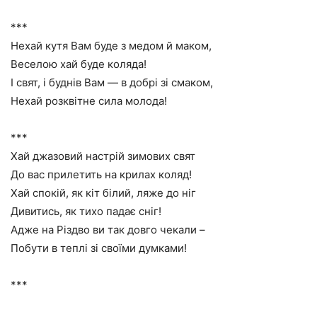
***
Нехай кутя Вам буде з медом й маком,
Веселою хай буде коляда!
І свят, і буднів Вам — в добрі зі смаком,
Нехай розквітне сила молода!
***
Хай джазовий настрій зимових свят
До вас прилетить на крилах коляд!
Хай спокій, як кіт білий, ляже до ніг
Дивитись, як тихо падає сніг!
Адже на Різдво ви так довго чекали –
Побути в теплі зі своїми думками!
***