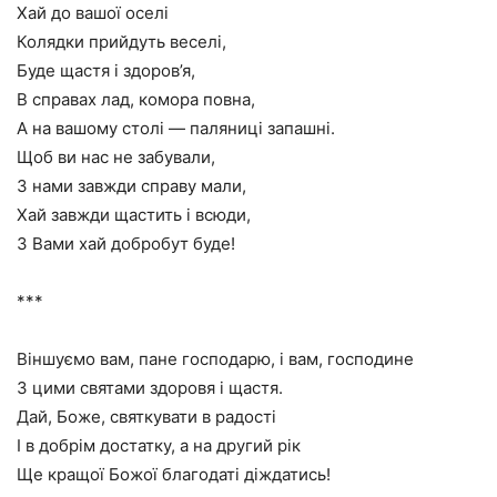
Хай до вашої оселі
Колядки прийдуть веселі,
Буде щастя і здоров’я,
В справах лад, комора повна,
А на вашому столі — паляниці запашні.
Щоб ви нас не забували,
З нами завжди справу мали,
Хай завжди щастить і всюди,
З Вами хай добробут буде!
***
Віншуємо вам, пане господарю, і вам, господине
З цими святами здоровя і щастя.
Дай, Боже, святкувати в радості
І в добрім достатку, а на другий рік
Ще кращої Божої благодаті діждатись!