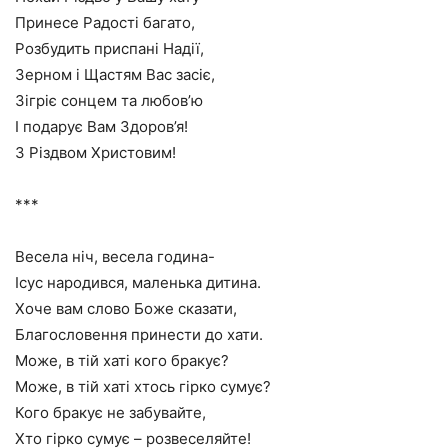
Принесе Радості багато,
Розбудить приспані Надії,
Зерном і Щастям Вас засіє,
Зігріє сонцем та любов’ю
І подарує Вам Здоров’я!
З Різдвом Христовим!
***
Весела ніч, весела година-
Ісус народився, маленька дитина.
Хоче вам слово Боже сказати,
Благословення принести до хати.
Може, в тій хаті кого бракує?
Може, в тій хаті хтось гірко сумує?
Кого бракує не забувайте,
Хто гірко сумує – розвеселяйте!