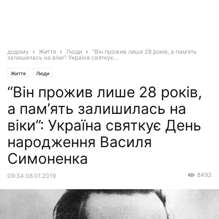
додому
Життя
Люди
“Він прожив лише 28 років, а пам’ять
залишилась на віки”: Україна святкує...
Життя
Люди
“Він прожив лише 28 років,
а пам’ять залишилась на
віки”: Україна святкує День
народження Василя
Симоненка
8493
09:34 08.01.2019