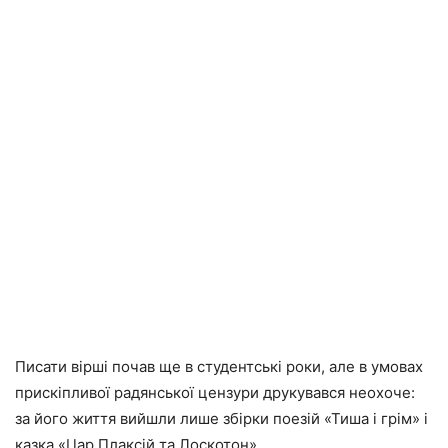
Писати вірші почав ще в студентські роки, але в умовах
прискіпливої радянської цензури друкувався неохоче:
за його життя вийшли лише збірки поезій «Тиша і грім» і
казка «Цар Плаксій та Лоскотон».