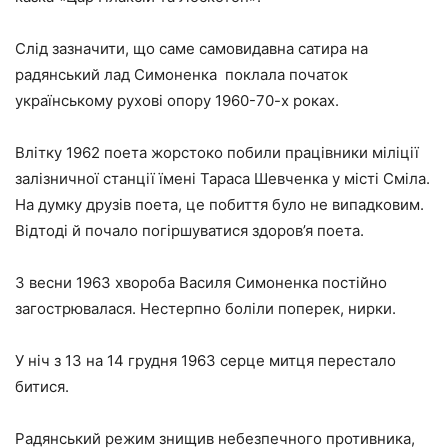
Слід зазначити, що саме самовидавна сатира на
радянський лад Симоненка поклала початок
українському рухові опору 1960-70-х роках.
Влітку 1962 поета жорстоко побили працівники міліції
залізничної станції їмені Тараса Шевченка у місті Сміла.
На думку друзів поета, це побиття було не випадковим.
Відтоді й почало погіршуватися здоров’я поета.
З весни 1963 хвороба Василя Симоненка постійно
загострювалася. Нестерпно боліли поперек, нирки.
У ніч з 13 на 14 грудня 1963 серце митця перестало
битися.
Радянський режим знищив небезпечного противника,