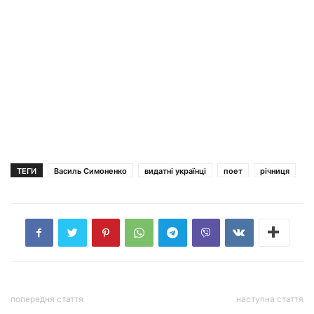
ТЕГИ
Василь Симоненко
видатні українці
поет
річниця
попередня стаття
наступна стаття