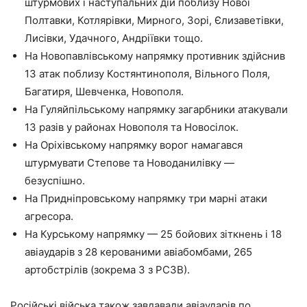
штурмових і наступальних дій поблизу Нової
Полтавки, Котлярівки, Мирного, Зорі, Єлизаветівки,
Лисівки, Удачного, Андріївки тощо.
На Новопавлівському напрямку противник здійснив
13 атак поблизу Костянтинополя, Вільного Поля,
Багатиря, Шевченка, Новополя.
На Гуляйпільському напрямку загарбники атакували
13 разів у районах Новополя та Новосілок.
На Оріхівському напрямку ворог намагався
штурмувати Степове та Новоданилівку —
безуспішно.
На Придніпровському напрямку три марні атаки
агресора.
На Курському напрямку — 25 бойових зіткнень і 18
авіаударів з 28 керованими авіабомбами, 265
артобстрілів (зокрема 3 з РСЗВ).
Російські війська також завдавали авіаударів по