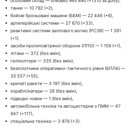
особовий склад — близько 965 890 (+1310 за добу),
танки — 10 792 (+2),
бойові броньовані машини (ББМ) — 22 446 (+6),
артилерійські системи — 27 670 (+33),
реактивні системи залпового вогню (РСЗВ) — 1 381
(+1),
засоби протиповітряної оборони (ППО) — 1 159 (+1),
літаки — 372 (без змін),
гелікоптери — 335 (без змін),
безпілотники оперативно-тактичного рівня (БПЛА) —
35 537 (+55),
крилаті ракети — 3 197 (без змін),
кораблі/катери — 28 (без змін),
підводні човни — 1 (без змін),
автомобільна техніка та автоцистерни з ПММ — 47
947 (+117),
спеціальна техніка — 3 878 (+3).