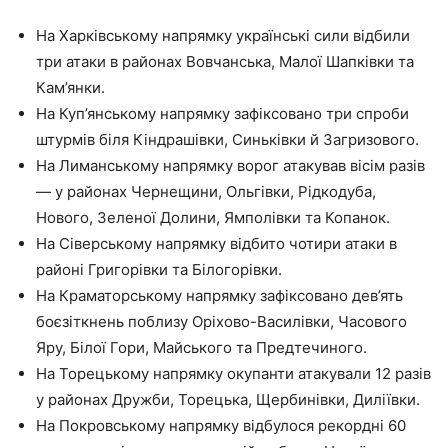
На Харківському напрямку українські сили відбили
три атаки в районах Вовчанська, Малої Шапківки та
Кам’янки.
На Куп’янському напрямку зафіксовано три спроби
штурмів біля Кіндрашівки, Синьківки й Загризового.
На Лиманському напрямку ворог атакував вісім разів
— у районах Чернещини, Ольгівки, Рідкодуба,
Нового, Зеленої Долини, Ямполівки та Копанок.
На Сіверському напрямку відбито чотири атаки в
районі Григорівки та Білогорівки.
На Краматорському напрямку зафіксовано дев’ять
боєзіткнень поблизу Оріхово-Василівки, Часового
Яру, Білої Гори, Майського та Предтечиного.
На Торецькому напрямку окупанти атакували 12 разів
у районах Дружби, Торецька, Щербинівки, Диліївки.
На Покровському напрямку відбулося рекордні 60