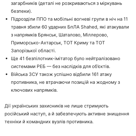
загарбників (деталі не розкриваються з міркувань
безпеки).
Підрозділи ППО та мобільні вогневі групи в ніч на 11
травня збили 60 ударних БпЛА Shahed, які атакували
з напрямків Брянськ, Шаталово, Міллерово,
Приморсько-Ахтарськ, ТОТ Криму та ТОТ
Запорізької області.
Ще 41 безпілотник-імітатор було нейтралізовано
системами РЕБ — без наслідків для об’єктів.
Війська ЗСУ також успішно відбили 161 атаку
противника, не втрачаючи позицій на жодному з
ключових напрямків.
Дії українських захисників не лише стримують
російський наступ, а й забезпечують активне знищення
техніки й командних вузлів противника.