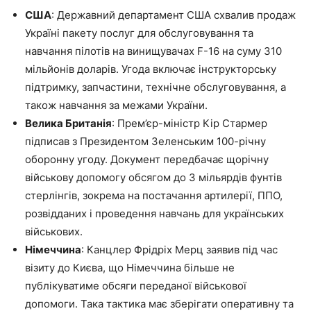
США
: Державний департамент США схвалив продаж
Україні пакету послуг для обслуговування та
навчання пілотів на винищувачах F-16 на суму 310
мільйонів доларів. Угода включає інструкторську
підтримку, запчастини, технічне обслуговування, а
також навчання за межами України.
Велика Британія
: Прем’єр-міністр Кір Стармер
підписав з Президентом Зеленським 100-річну
оборонну угоду. Документ передбачає щорічну
військову допомогу обсягом до 3 мільярдів фунтів
стерлінгів, зокрема на постачання артилерії, ППО,
розвідданих і проведення навчань для українських
військових.
Німеччина
: Канцлер Фрідріх Мерц заявив під час
візиту до Києва, що Німеччина більше не
публікуватиме обсяги переданої військової
допомоги. Така тактика має зберігати оперативну та