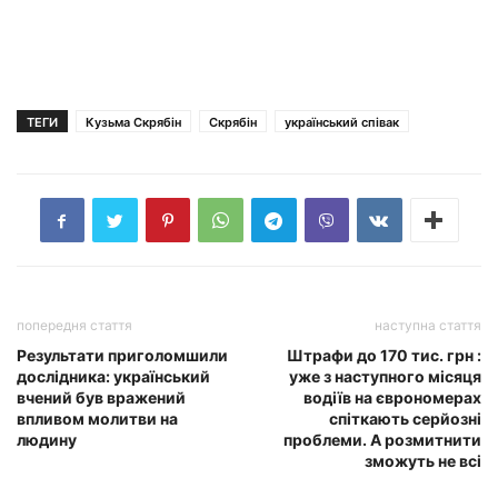
ТЕГИ
Кузьма Скрябін
Скрябін
український співак
попередня стаття
наступна стаття
Результати приголомшили
Штрафи до 170 тис. грн :
дослідника: український
уже з наступного місяця
вчений був вражений
водіїв на єврономерах
впливом молитви на
спіткають серйозні
людину
проблеми. А розмитнити
зможуть не всі