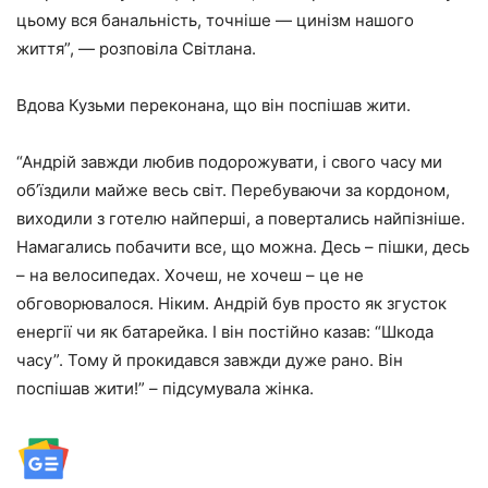
цьому вся банальнiсть, точнiше — цинiзм нашого
життя”, — розповіла Світлана.
Вдова Кузьми переконана, що він поспішав жити.
“Андрiй завжди любив подорожувати, i свого часу ми
об’їздили майже весь свiт. Перебуваючи за кордоном,
виходили з готелю найпершi, а повертались найпізніше.
Намагались побачити все, що можна. Десь – пiшки, десь
– на велосипедах. Хочеш, не хочеш – це не
обговорювалося. Нiким. Андрiй був просто як згусток
енергiї чи як батарейка. I вiн постiйно казав: “Шкода
часу”. Тому й прокидався завжди дуже рано. Вiн
поспiшав жити!” – підсумувала жінка.