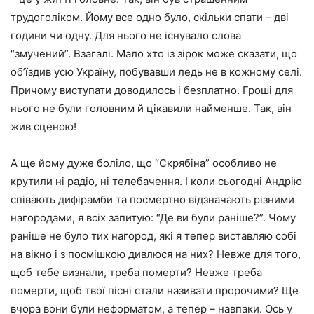
трудоголiком. Йому все одно було, скiльки спати – двi
години чи одну. Для нього не iснувало слова
“змучений”. Взагалі. Мало хто iз зiрок може сказати, що
об’їздив усю Україну, побувавши ледь не в кожному селi.
Причому виступати доводилось i безплатно. Грошi для
нього не були головним й цiкавили найменше. Так, вiн
жив сценою!
А ще йому дуже болiло, що “Скрябiна” особливо не
крутили нi радiо, нi телебачення. I коли сьогоднi Андрiю
спiвають дифірамби та посмертно вiдзначають рiзними
нагородами, я всiх запитую: “Де ви були ранiше?”. Чому
ранiше не було тих нагород, якi я тепер виставляю собi
на вiкно i з посмiшкою дивлюся на них? Невже для того,
щоб тебе визнали, треба померти? Невже треба
померти, щоб твої пiснi стали називати пророчими? Ще
вчора вони були неформатом, а тепер – навпаки. Ось у