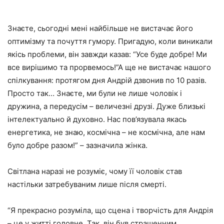
Знаєте, сьогоднi менi найбiльше не вистачає його
оптимiзму та почуття гумору. Пригадую, коли виникали
якiсь проблеми, вiн завжди казав: “Усе буде добре! Ми
все вирiшимо та прорвемось!”А ще не вистачає нашого
спiлкування: протягом дня Андрiй дзвонив по 10 разiв.
Просто так… Знаєте, ми були не лише чоловiк i
дружина, а передусiм – величезнi друзi. Дуже близькi
iнтелектуально й духовно. Нас пов’язувала якась
енергетика, не знаю, космiчна – не космiчна, але нам
було добре разом!” – зазначила жінка.
Світлана наразі не розуміє, чому її чоловік став
настільки затребуваним лише після смерті.
“Я прекрасно розумiла, що сцена i творчiсть для Андрiя
– це у життi головне. Так, вiн був страшенним