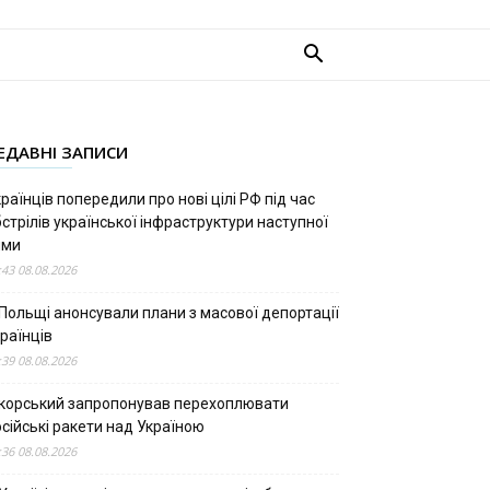
ЕДАВНІ ЗАПИСИ
раїнців попередили про нові цілі РФ під час
стрілів української інфраструктури наступної
ими
:43 08.08.2026
 Польщі анонсували плани з масової депортації
раїнців
:39 08.08.2026
ікорський запропонував перехоплювати
сійські ракети над Україною
:36 08.08.2026