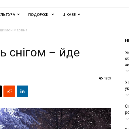
УЛЬТУРА
ПОДОРОЖІ
ЦІКАВЕ
е циклон Мартіна
Н
ь снігом – йде
Ук
об
з
12
1809
У
ук
12
С
ро
12