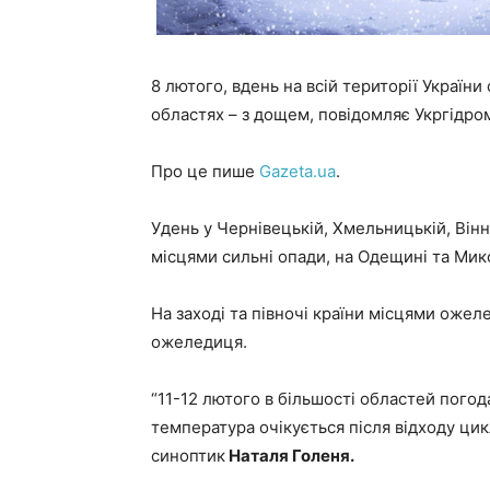
8 лютого, вдень на всій території України 
областях – з дощем, повідомляє Укргідр
Про це пише
Gazeta.ua
.
Удень у Чернівецькій, Хмельницькій, Вінн
місцями сильні опади, на Одещині та Мик
На заході та півночі країни місцями ожел
ожеледиця.
“11-12 лютого в більшості областей погод
температура очікується після відходу цик
синоптик
Наталя Голеня.