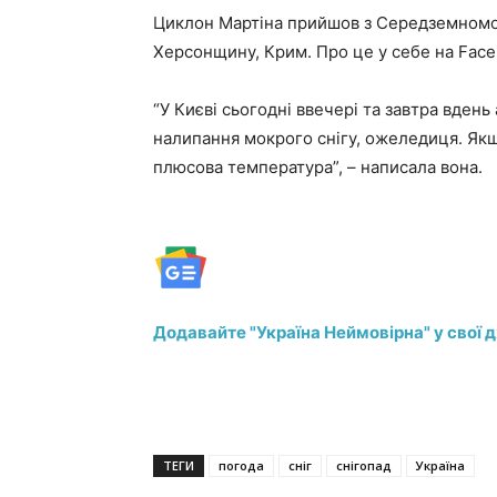
Циклон Мартіна прийшов з Середземномор
Херсонщину, Крим. Про це у себе на Fac
“У Києві сьогодні ввечері та завтра вдень
налипання мокрого снігу, ожеледиця. Якщо
плюсова температура”, – написала вона.
Додавайте "Україна Неймовірна" у свої 
ТЕГИ
погода
сніг
снігопад
Україна