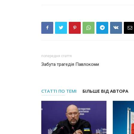
попередня стаття
Забута трагедія Павлокоми
СТАТТІ ПО ТЕМІ
БІЛЬШЕ ВІД АВТОРА