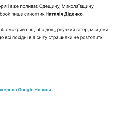
’я і вже поливає Одещину, Миколаївщину,
ebook пише синоптик
Наталія Діденко
.
 або мокрий сніг, або дощ, рвучкий вітер, місцями
 всі похідні від снігу страшилки не розтопить
джерела Google Новини