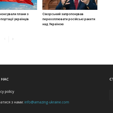
нонсували плани з
Сікорський запропонував
портації українців
перехоплювати російські ракети
над Україною
 НАС
С
acy policy
затися з нами:
info@amazing-ukraine.com