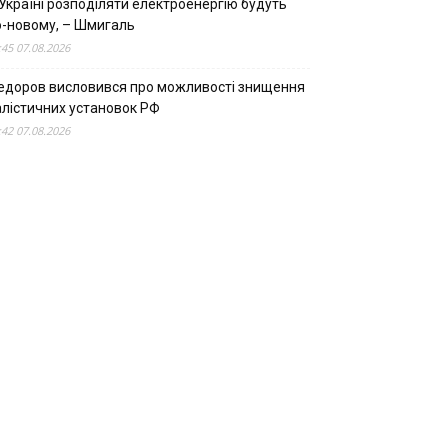
Україні розподіляти електроенергію будуть
о-новому, – Шмигаль
:45 07.08.2026
едоров висловився про можливості знищення
алістичних установок РФ
:42 07.08.2026