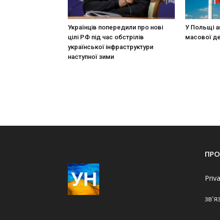
Українців попередили про нові
У Польщі а
цілі РФ під час обстрілів
масової де
української інфраструктури
наступної зими
ПРО
Priv
зв'я