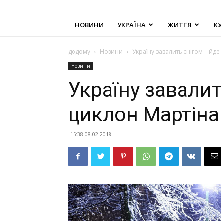
НОВИНИ
УКРАЇНА
ЖИТТЯ
К
додому
Новини
Україну завалить снігом – йд
Новини
Україну завалит
циклон Мартіна
15:38 08.02.2018