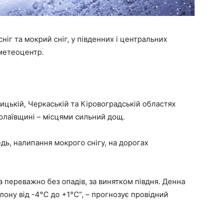
сніг та мокрий сніг, у південних і центральних
ометеоцентр.
ицькій, Черкаській та Кіровоградській областях
олаївщині – місцями сильний дощ.
едь, налипання мокрого снігу, на дорогах
а переважно без опадів, за винятком півдня. Денна
лону від -4°С до +1°С”, – прогнозує провідний