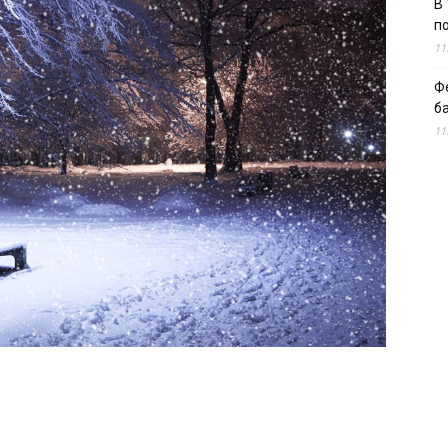
В 
п
11
Ф
б
11