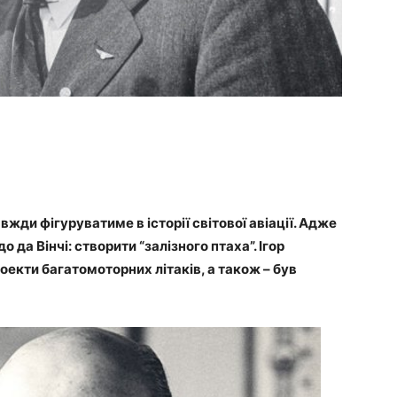
вжди фігуруватиме в історії світової авіації. Адже
о да Вінчі: створити “залізного птаха”. Ігор
оекти багатомоторних літаків, а також – був