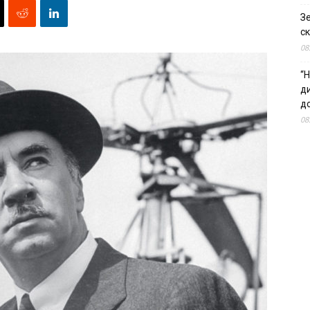
З
ск
08
“Н
д
до
08