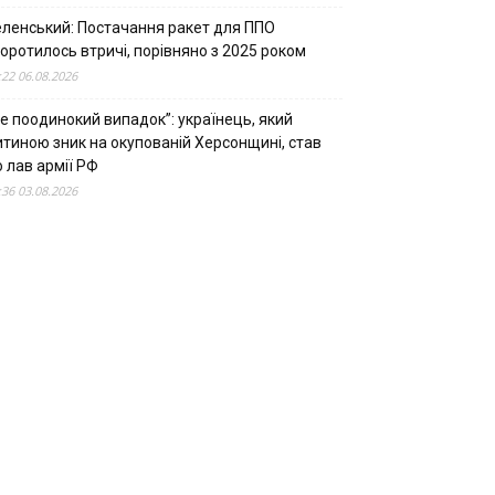
еленський: Постачання ракет для ППО
оротилось втричі, порівняно з 2025 роком
:22 06.08.2026
е поодинокий випадок”: українець, який
итиною зник на окупованій Херсонщині, став
 лав армії РФ
:36 03.08.2026