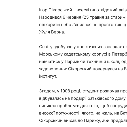
Ігор Сікорський – всесвітньо-відомий авіа
Народився 6 червня (25 травня за старим 
підкорити небо з’явилася не просто так: 
Жуля Верна.
Освіту здобував у престижних закладах осв
Морському кадетському корпусі в Петербу
навчатись у Паризькій технічній школі, о
задоволення: Сікорський повернувся на Б
інститут.
Згодом, у 1908 році, студент розпочав пр
відбувалась на подвір’ї батьківсього дому
виникла проблема: для того, щоб споруд
високої потужності, якого, на жаль, на Ба
Сікорський виїхав до Парижу, аби придба