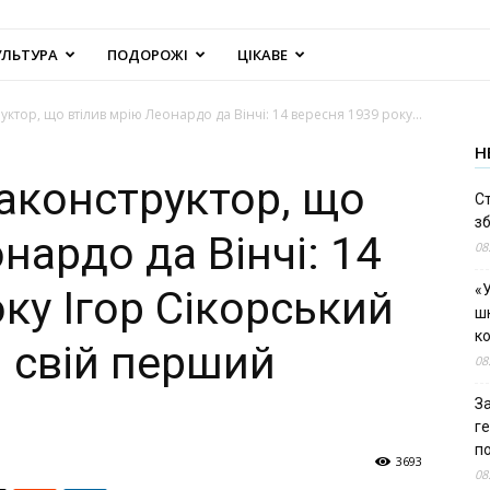
УЛЬТУРА
ПОДОРОЖІ
ЦІКАВЕ
уктор, що втілив мрію Леонардо да Вінчі: 14 вересня 1939 року...
Н
іаконструктор, що
С
зб
нардо да Вінчі: 14
08
«У
ку Ігор Сікорський
шк
к
я свій перший
08
За
г
п
3693
08