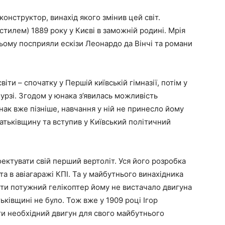
конструктор, винахід якого змінив цей світ.
стилем) 1889 року у Києві в заможній родині. Мрія
цьому посприяли ескізи Леонардо да Вінчі та романи
іти – спочатку у Першій київській гімназії, потім у
рзі. Згодом у юнака з’явилась можливість
днак вже пізніше, навчання у ній не принесло йому
атьківщину та вступив у Київський політичний
оектувати свій перший вертоліт. Уся його розробка
 та в авіагаражі КПІ. Та у майбутнього винахідника
ити потужний гелікоптер йому не вистачало двигуна
тьківщині не було. Тож вже у 1909 році Ігор
ти необхідний двигун для свого майбутнього