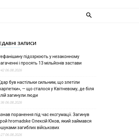
ЕДАВНІ ЗАПИСИ
тефанішину підозрюють у незаконному
агаченні і просять 13 мільйонів застави
:42 06.08.2026
дар був настільки сильним, що злетіли
арпетки», — що сталося у Квітневому, де біля
олій загинули люди
:36 06.08.2026
знав поранення під час ексгумації. Загинув
ерой hromadske Олексій Юков, який займався
ошуками загиблих військових
:27 06.08.2026