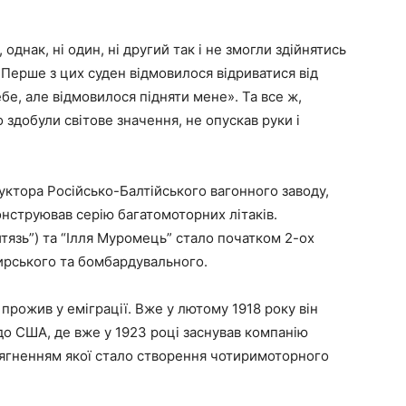
однак, ні один, ні другий так і не змогли здійнятись
 «Перше з цих суден відмовилося відриватися від
себе, але відмовилося підняти мене». Та все ж,
 здобули світове значення, не опускав руки і
ктора Російсько-Балтійського вагонного заводу,
онструював серію багатомоторних літаків.
итязь”) та “Ілля Муромець” стало початком 2-ох
жирського та бомбардувального.
 прожив у еміграції. Вже у лютому 1918 року він
до США, де вже у 1923 році заснував компанію
осягненням якої стало створення чотиримоторного