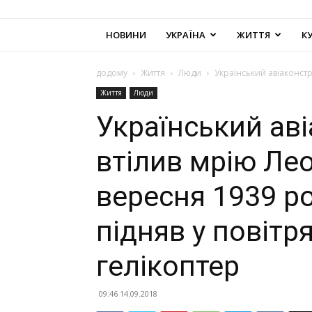
НОВИНИ
УКРАЇНА
ЖИТТЯ
К
додому
Життя
Люди
Український авіаконстр
Життя
Люди
Український ав
втілив мрію Лео
вересня 1939 ро
підняв у повітр
гелікоптер
09:46 14.09.2018