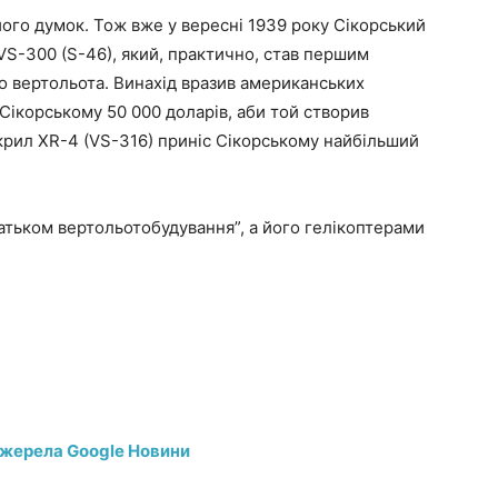
 його думок. Тож вже у вересні 1939 року Сікорський
VS-300 (S-46), який, практично, став першим
о вертольота. Винахід вразив американських
 Сікорському 50 000 доларів, аби той створив
крил XR-4 (VS-316) приніс Сікорському найбільший
атьком вертольотобудування”, а його гелікоптерами
джерела Google Новини