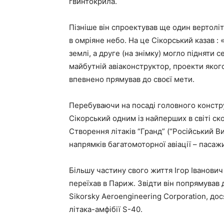
гвинтокрила.
Пізніше він спроектував ще один вертоліт, 
в омріяне небо. На це Сікорський казав :
землі, а друге (на знімку) могло підняти 
майбутній авіаконструктор, проекти якого
впевнено прямував до своєї мети.
Перебуваючи на посаді головного констру
Сікорський одним із найперших в світі ск
Створення літаків “Гранд” (“Російський В
напрямків багатомоторної авіації – паса
Більшу частину свого життя Ігор Іванович
переїхав в Париж. Звідти він попрямував 
Sikorsky Aeroengineering Corporation, д
літака-амфібії S-40.