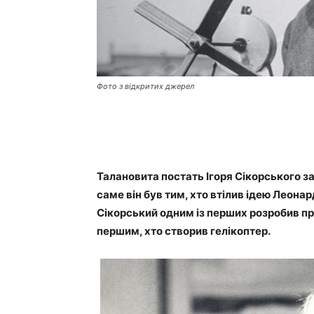
Фото з відкритих джерел
Талановита постать Ігоря Сікорського за
саме він був тим, хто втілив ідею Леонард
Сікорський одним із перших розробив пр
першим, хто створив гелікоптер.