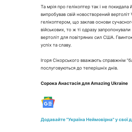
Та мрія про гелікоптер так і не покидала
випробував свій новостворений вертоліт 
гелікоптером, що заклав основи сучасног
військових, то ж ті одразу запропонували
вертоліт для повітряних сил США. Гвинто
успіх та славу.
Ігоря Сікорського вважають справжнім “б
послуговуються до теперішніх днів.
Сорока Анастасія для Amazing Ukraine
Додавайте "Україна Неймовірна" у свої 