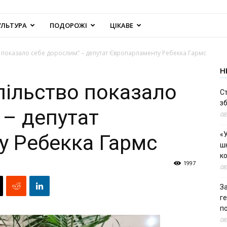
УЛЬТУРА
ПОДОРОЖІ
ЦІКАВЕ
о показало себе дорослим” – депутат Європарламенту Ребекка Гармс
Н
пільство показало
С
зб
 – депутат
08
«У
 Ребекка Гармс
шк
к
1997
08
За
г
п
08