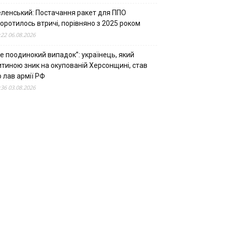
еленський: Постачання ракет для ППО
оротилось втричі, порівняно з 2025 роком
:22 06.08.2026
е поодинокий випадок”: українець, який
итиною зник на окупованій Херсонщині, став
 лав армії РФ
:36 03.08.2026