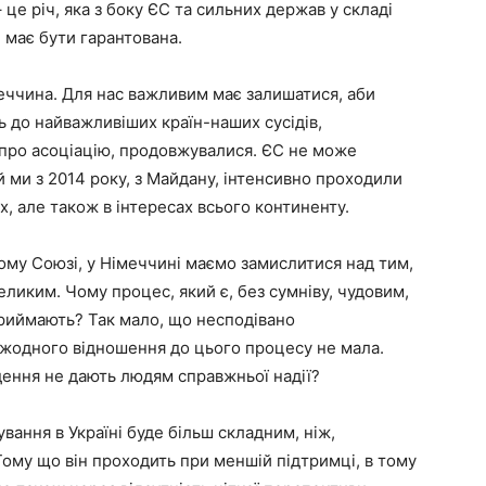
 це річ, яка з боку ЄС та сильних держав у складі
 має бути гарантована.
меччина. Для нас важливим має залишатися, аби
ть до найважливіших країн-наших сусідів,
і про асоціацію, продовжувалися. ЄС не може
й ми з 2014 року, з Майдану, інтенсивно проходили
х, але також в інтересах всього континенту.
му Союзі, у Німеччині маємо замислитися над тим,
еликим. Чому процес, який є, без сумніву, чудовим,
сприймають? Так мало, що несподівано
 жодного відношення до цього процесу не мала.
дення не дають людям справжньої надії?
ання в Україні буде більш складним, ніж,
 Тому що він проходить при меншій підтримці, в тому