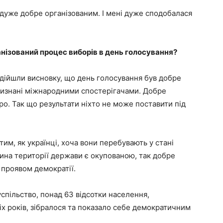
 дуже добре організованим. І мені дуже сподобалася
анізований процес виборів в день голосування?
 дійшли висновку, що день голосування був добре
 визнані міжнародними спостерігачами. Добре
ро. Так що результати ніхто не може поставити під
тим, як українці, хоча вони перебувають у стані
стина території держави є окупованою, так добре
 проявом демократії.
спільство, понад 63 відсотки населення,
х років, зібралося та показало себе демократичним