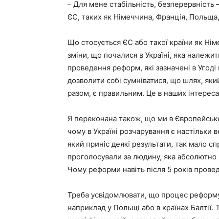
– Для мене стабільність, безперервність –
ЄС, таких як Німеччина, Франція, Польща,
Що стосується ЄС або такої країни як Ні
зміни, що почалися в Україні, яка належи
проведення реформ, які зазначені в Угод
дозволити собі сумніватися, що шлях, яки
разом, є правильним. Це в наших інтереса
Я переконана також, що ми в Європейсько
чому в Україні розчарування є настільки в
який приніс деякі результати, так мало 
проголосували за людину, яка абсолютно
Чому реформи навіть після 5 років прове
Треба усвідомлювати, що процес реформув
наприклад у Польщі або в країнах Балтії.