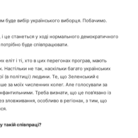
им буде вибір українського виборця. Побачимо.
, і це станеться у ході нормального демократичного
 потрібно буде співпрацювати.
 еліт і ті, хто в цих перегонах програв, мають
. Настільки не так, наскільки багато українських
ї (в політиці) людини. Те, що Зеленський є
е за моїх численних колег. Але голосували за
інфантильними. Треба визнати, що це пов’язано із
з зловживання, особливо в регіонах, з тим, що
ся.
 такій співпраці?