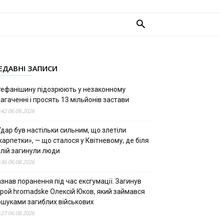
ЕДАВНІ ЗАПИСИ
тефанішину підозрюють у незаконному
агаченні і просять 13 мільйонів застави
:42 06.08.2026
дар був настільки сильним, що злетіли
арпетки», — що сталося у Квітневому, де біля
олій загинули люди
:36 06.08.2026
знав поранення під час ексгумації. Загинув
ерой hromadske Олексій Юков, який займався
ошуками загиблих військових
:27 06.08.2026