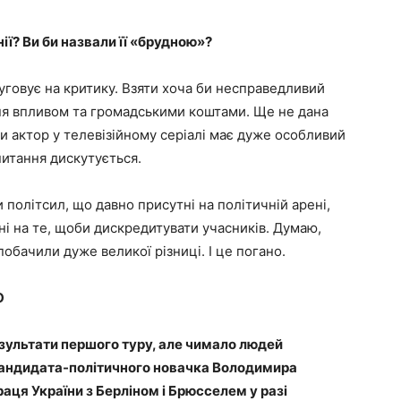
ї? Ви би назвали її «брудною»?
слуговує на критику. Взяти хоча би несправедливий
ння впливом та громадськими коштами. Ще не дана
ли актор у телевізійному серіалі має дуже особливий
питання дискутується.
 політсил, що давно присутні на політичній арені,
ані на те, щоби дискредитувати учасників. Думаю,
побачили дуже великої різниці. І це погано.
Ю
езультати першого туру, але чимало людей
кандидата-політичного новачка Володимира
аця України з Берліном і Брюсселем у разі