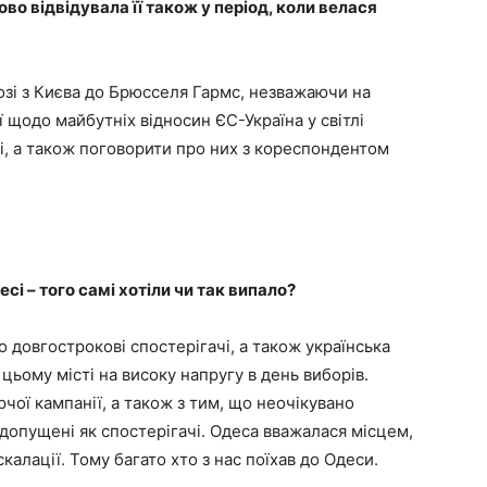
ово відвідувала її також у період, коли велася
розі з Києва до Брюсселя Гармс, незважаючи на
ї щодо майбутніх відносин ЄС-Україна у світлі
ні, а також поговорити про них з кореспондентом
сі – того самі хотіли чи так випало?
 довгострокові спостерігачі, а також українська
ьому місті на високу напругу в день виборів.
чої кампанії, а також з тим, що неочікувано
допущені як спостерігачі. Одеса вважалася місцем,
калації. Тому багато хто з нас поїхав до Одеси.