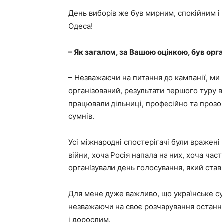
День виборів же був мирним, спокійним і
Одеса!
– Як загалом, за Вашою оцінкою, був орг
– Незважаючи на питання до кампанії, ми
організований, результати першого туру
працювали дільниці, професійно та прозо
сумнів.
Усі міжнародні спостерігачі були вражені 
війни, хоча Росія напала на них, хоча ча
організували день голосування, який став
Для мене дуже важливо, що українське су
незважаючи на своє розчарування останні
і дорослим.