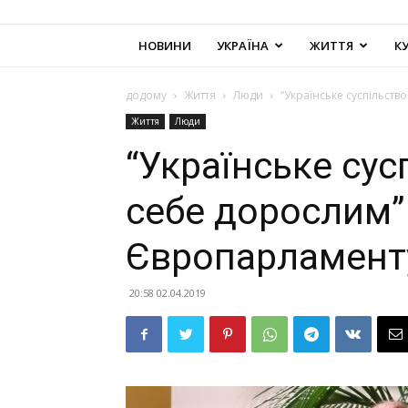
НОВИНИ
УКРАЇНА
ЖИТТЯ
К
додому
Життя
Люди
“Українське суспільств
Життя
Люди
“Українське сус
себе дорослим”
Європарламенту
20:58 02.04.2019