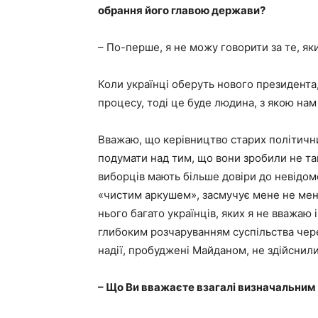
обрання його главою держави?
– По-перше, я не можу говорити за те, як
Коли українці оберуть нового президента
процесу, тоді це буде людина, з якою нам
Вважаю, що керівництво старих політичних
подумати над тим, що вони зробили не так
виборців мають більше довіри до невідомо
«чистим аркушем», засмучує мене не менш
нього багато українців, яких я не вважаю 
глибоким розчаруванням суспільства чере
надії, пробуджені Майданом, не здійснили
– Що Ви вважаєте взагалі визначальним у