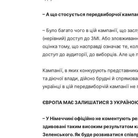
– А що стосується передвиборчої кампані
– Було багато чого в цій кампанії, що за
(нерівний) доступ до ЗМІ. Або зловжива
оцінка тому, що насправді означає те, ко
доступ до аудиторії, до виборців. Але це 
Кампанії, в яких конкурують представники
та діючої влади, дійсно брудні й спрямов
українці в цій передвиборчій кампанії не 
ЄВРОПА МАЄ ЗАЛИШАТИСЯ З УКРАЇНО
– У Німеччині офіційно не коментують р
здивовані таким високим результатом 
Зеленського. Як буде розвиватися співпр