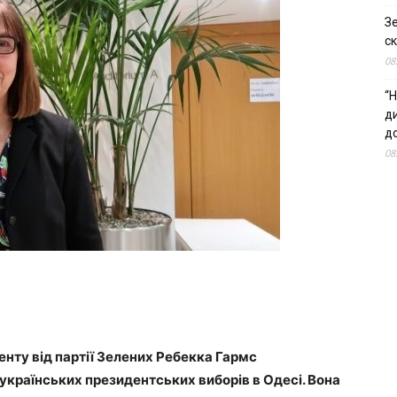
З
ск
08
“Н
д
до
08
нту від партії Зелених Ребекка Гармс
 українських президентських виборів в Одесі. Вона