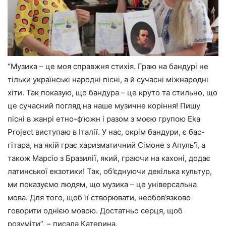
“Музика – це моя справжня стихія. Граю на бандурі не
тільки українські народні пісні, а й сучасні міжнародні
хіти. Так показую, що бандура – це круто та стильно, що
це сучасний погляд на наше музичне коріння! Пишу
пісні в жанрі етно-ф’южн і разом з моєю групою Еkа
Project виступаю в Італії. У нас, окрім бандури, є бас-
гітара, на якій грає харизматичний Сімоне з Апуль’ї, а
також Марсіо з Бразилії, який, граючи на кахоні, додає
латинської екзотики! Так, об’єднуючи декілька культур,
ми показуємо людям, що музика – це універсальна
мова. Для того, щоб її створювати, необов’язково
говорити однією мовою. Достатньо серця, щоб
розуміти”, – писала Катерина.