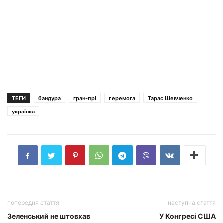
ТЕГИ
бандура
гран-прі
перемога
Тарас Шевченко
українка
попередня стаття
наступна стаття
Зеленський не штовхав
У Конгресі США