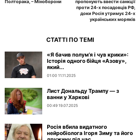
Полторака, – Міноборони
пропонують ввести санкції
проти 24-х посадовців РФ,
доки Росія утримує 24-х
українських моряків
СТАТТІ ПО ТЕМІ
«Я бачив полум’я і чув крики»:
Історія одного бійця «Азову»,
який...
01:00 11.11.2025
Лист Дональду Трампу — з
ванни у Харкові
00:49 19.07.2025
Росія вбила видатного
нейробіолога Ігоря Зиму та його
дружину під час...