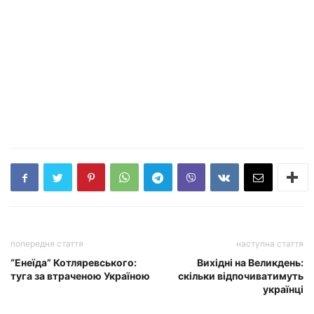
попередня стаття
наступна стаття
“Енеїда” Котляревського:
Вихідні на Великдень:
туга за втраченою Україною
скільки відпочиватимуть
українці