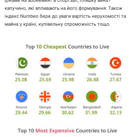
цінами на абонемент в спортзал, пляшку вина і
капучино, які впливають на його формування. Також
індекс Numbeo бере до уваги вартість нерухомості та
майна у країні, купівельну спроможність тощо.