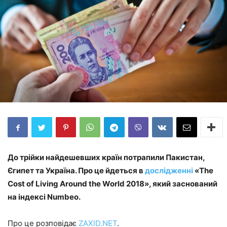
До трійки найдешевших країн потрапили Пакистан,
Єгипет та Україна. Про це йдеться в
дослідженні
«The
Cost of Living Around the World 2018», який заснований
на індексі Numbeo.
Про це розповідає
ZAXID.NET
.