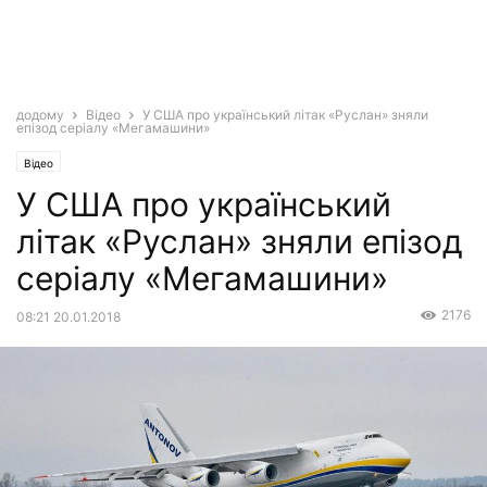
додому
Відео
У США про український літак «Руслан» зняли
епізод серіалу «Мегамашини»
Відео
У США про український
літак «Руслан» зняли епізод
серіалу «Мегамашини»
2176
08:21 20.01.2018