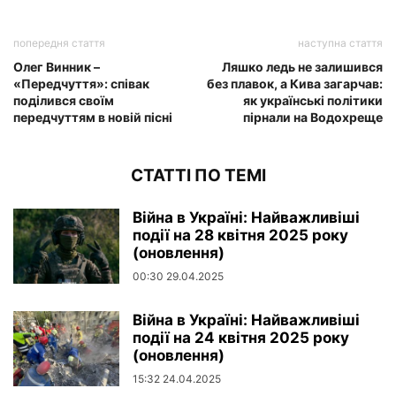
попередня стаття
наступна стаття
Олег Винник –
Ляшко ледь не залишився
«Передчуття»: співак
без плавок, а Кива загарчав:
поділився своїм
як українські політики
передчуттям в новій пісні
пірнали на Водохреще
СТАТТІ ПО ТЕМІ
Війна в Україні: Найважливіші
події на 28 квітня 2025 року
(оновлення)
00:30 29.04.2025
Війна в Україні: Найважливіші
події на 24 квітня 2025 року
(оновлення)
15:32 24.04.2025