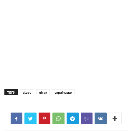
ТЕГИ
відео
літак
українське