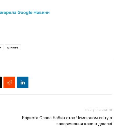
джерела Google Новини
о
цікаве
наступна стаття
Бариста Слава Бабич став Чемпіоном світу з
заварювання кави в джезві