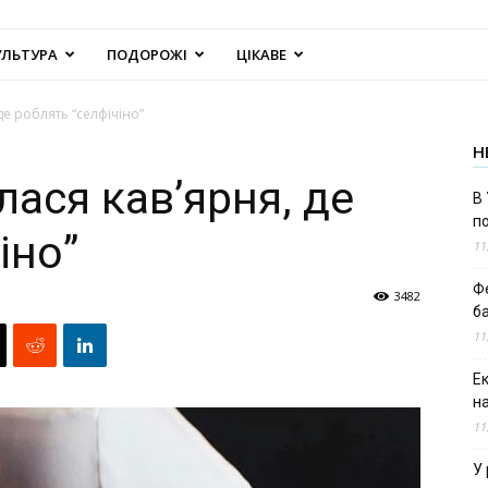
УЛЬТУРА
ПОДОРОЖІ
ЦІКАВЕ
 де роблять “селфічіно”
Н
лася кав’ярня, де
В 
п
іно”
11
Ф
3482
б
11
Е
н
11
У 