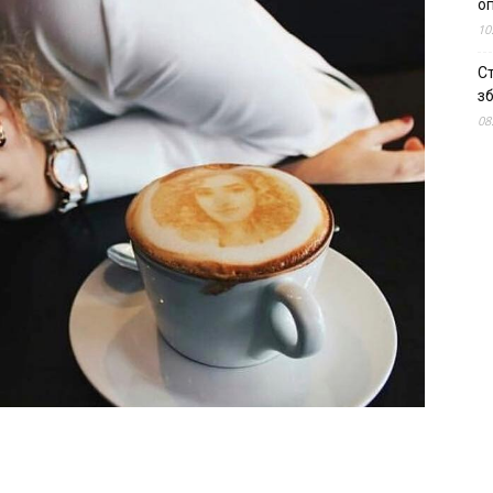
о
10
С
зб
08