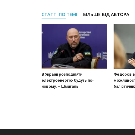
СТАТТІ ПО ТЕМІ
БІЛЬШЕ ВІД АВТОРА
В Україні розподіляти
Федоров в
електроенергію будуть по-
можливост
новому, – Шмигаль
балістични