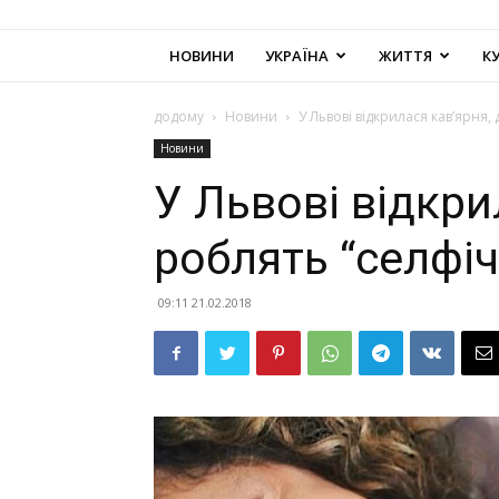
НОВИНИ
УКРАЇНА
ЖИТТЯ
К
додому
Новини
У Львові відкрилася кав’ярня,
Новини
У Львові відкри
роблять “селфіч
09:11 21.02.2018