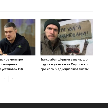
исловився про
Екскомбат Ширшин заявив, що
і знищення
суд скасував наказ Сирського
х установок РФ
про його “недисциплінованість”