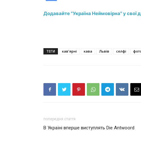
Додавайте "Україна Неймовірна" у свої 
ТЕГИ
кав'ярні
кава
Львів
селфі
фот
попередня стаття
В Україні вперше виступлять Die Antwoord