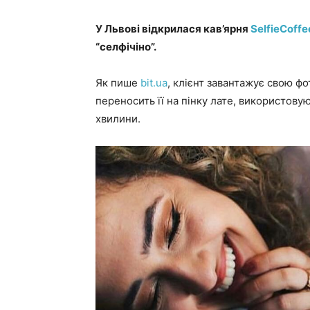
У Львові відкрилася кав’ярня
SelfieCoffe
“селфічіно”.
Як пише
bit.ua
, клієнт завантажує свою ф
переносить її на пінку лате, використову
хвилини.