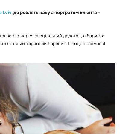
e Lviv
, де роблять каву з портретом клієнта –
отографію через спеціальний додаток, а бариста
ючи їстівний харчовий барвник. Процес займає 4