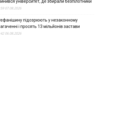
пинився університет, де збирали безпілотники
:59 07.08.2026
тефанішину підозрюють у незаконному
агаченні і просять 13 мільйонів застави
:42 06.08.2026