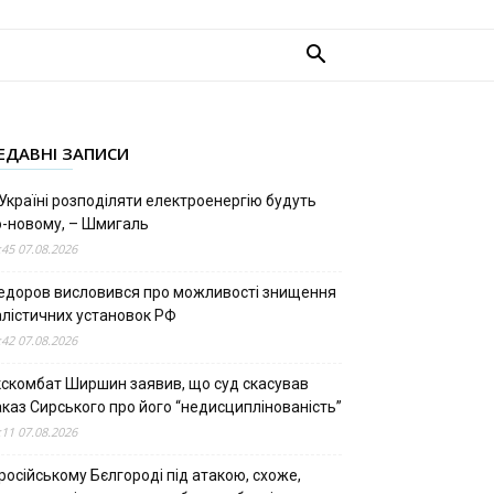
ЕДАВНІ ЗАПИСИ
Україні розподіляти електроенергію будуть
о-новому, – Шмигаль
:45 07.08.2026
едоров висловився про можливості знищення
алістичних установок РФ
:42 07.08.2026
кскомбат Ширшин заявив, що суд скасував
аказ Сирського про його “недисциплінованість”
:11 07.08.2026
російському Бєлгороді під атакою, схоже,