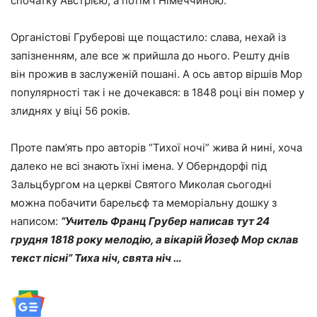
спочатку Австрією, а потім і Німеччиною.
Органістові Груберові ще пощастило: слава, нехай із
запізненням, але все ж прийшла до нього. Решту днів
він прожив в заслуженій пошані. А ось автор віршів Мор
популярності так і не дочекався: в 1848 році він помер у
злиднях у віці 56 років.
Проте пам’ять про авторів “Тихої ночі” жива й нині, хоча
далеко не всі знають їхні імена. У Оберндорфі під
Зальцбургом на церкві Святого Миколая сьогодні
можна побачити барельєф та меморіальну дошку з
написом:
“Учитель Франц Грубер написав тут 24
грудня 1818 року мелодію, а вікарій Йозеф Мор склав
текст пісні” Тиха ніч, свята ніч …