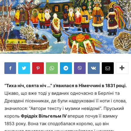
“Тиха ніч, свята ніч …” з’явилася в Німеччині в 1831 році.
Цікаво, що вже тоді у виданих одночасно в Берліні та
Дрездені пісенниках, де були надруковані її ноти і слова,
значилося: “Автори тексту і музики невідомі”. Пруський
король
Фрідріх Вільгельм IV
вперше почув її взимку
1853 року. Вона так сподобалася королю, що він