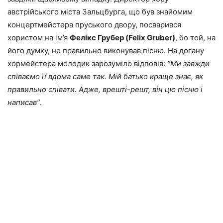
австрійського міста Зальцбурга, що був знайомим
концертмейстера пруського двору, посварився
хористом на ім’я
Фелікс Грубер (Felix Gruber)
, бо той, на
його думку, не правильно виконував пісню. На догану
хормейстера молодик зарозуміло відповів:
“Ми завжди
співаємо її вдома саме так. Мій батько краще знає, як
правильно співати. Адже, врешті-решт, він цю пісню і
написав”
.