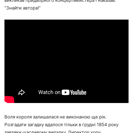
викликав придворного концертмейстера і наказав:
“Знайти автора!”
Воля короля залишалася не виконаною ще рік.
Розгадати загадку вдалося тільки в грудні 1854 року
завдяки щасливому випадку. Директор хору