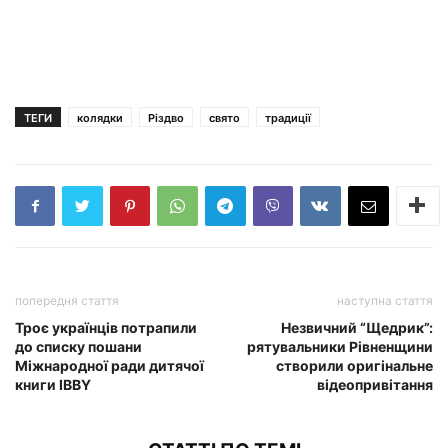
ТЕГИ
колядки
Різдво
свято
традиції
попередня стаття
наступна стаття
Троє українців потрапили
Незвичний “Щедрик”:
до списку пошани
рятувальники Рівненщини
Міжнародної ради дитячої
створили оригінальне
книги IBBY
відеопривітання