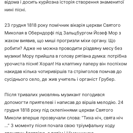
відома і досить курйозна історія створення знаменитої
нині пісні.
23 грудня 1818 року помічник вікарія церкви Святого
Миколая в Оберндорфі під Зальцбургом Йозеф Мор з
жахом виявив, що миші прогризли міхи органу. Що
робити? Адже не можна проводити різдвяну месу без
музики! Мору прийшла в голову рятівна думка: потрібна
урочиста пісня! Хорал! На клаптику паперу він поспіхом
накидав кілька чотиривіршів та стрімголов помчав до
сусіднього село, де жив учитель і органіст Грубер.
Після тривалих умовлянь музикант погодився
допомогти приятелеві і написав до віршів мелодію. 24
грудня 1818 року під склепіннями церкви Святого
Миколи вперше прозвучали слова: “Тиха ніч, свята ніч
…” З моменту пісня почала свою тріумфальну ходу