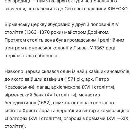
Богородиці — пам’ятка архітектури національного
значення, що належить до Світової спадщини ЮНЕСКО.
Вірменську церкву збудовано у другій половині XIV
століття (1363–1370 роки) майстром Дорінгом.
Протягом століть вона була громадським і релігійним
центром вірменської колонії у Львові. У 1367 році
церква стала соборною.
Навколо церкви склався один із найцікавіших ансамблів,
до якого ввійшли дзвіниця (1571 рік, арх. Петро
Красовський), палац архієпископа (XVIII століття),
вірменський банк (XVII століття), монастир
бенедиктинок (1682), пам’ятна колона з постаттю
святого Христофора та дерев’яний вівтар з композицією
«Голгофа» (XVIII століття), огорожі з брамами (XVII—XIX
століття).