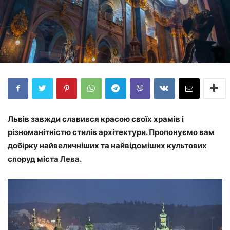
Львів завжди славився красою своїх храмів і
різноманітністю стилів архітектури. Пропонуємо вам
добірку найвеличніших та найвідоміших культових
споруд міста Лева.