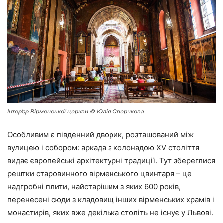
Інтер’єр Вірменської церкви © Юлія Сверчкова
Особливим є південний дворик, розташований між
вулицею і собором: аркада з колонадою XV століття
видає європейські архітектурні традиції. Тут збереглися
рештки старовинного вірменського цвинтаря – це
надгробні плити, найстарішим з яких 600 років,
перенесені сюди з кладовищ інших вірменських храмів і
монастирів, яких вже декілька століть не існує у Львові.