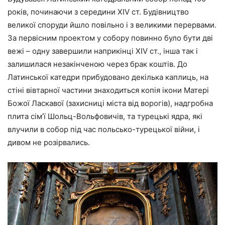
років, починаючи з середини XIV ст. Будівництво
великої споруди йшло повільно і з великими перервами.
За первісним проектом у собору повинно було бути дві
вежі – одну завершили наприкінці XIV ст., інша так і
залишилася незакінченою через брак коштів. До
Латинської катедри прибудовано декілька каплиць, на
стіні вівтарної частини знаходиться копія ікони Матері
Божої Ласкавої (захисниці міста від ворогів), надгробна
плита сім’ї Шольц-Вольфовичів, та турецькі ядра, які
влучили в собор під час польсько-турецької війни, і
дивом не розірвались.