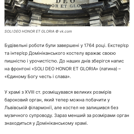
SOLI DEO HONOR ET GLORIA © vk.com
Будівельні роботи були завершені у 1764 році. Екстер’єр
та інтер’єр Домініканського костелу вражає своєю
пишністю і урочистістю. До наших днів зберігся напис
на фронтоні «SOLI DEO HONOR ET GLORIA» (латина) –
«Єдиному Богу честь і слава».
У храмі з XVIII ст. розміщувався великих розмірів
бароковий орган, який тепер можна побачити у
Львівській філармонії, але костел не залишився без
музичного супроводу. Зараз менший за розмірами орган
знаходиться у Домініканському храмі.