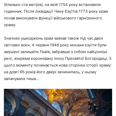
(близько ста метрів), на якій 1754 року встановили
годинник. Після ліквідації Чину Єзуїтів 1773 року храм
почав виконувати функції військового гарнізонного
храму.
Значних ушкоджень храм зазнав також під час двох
світових воєн. 4 червня 1946 року монахи єзуїти були
змушені залишити Львів, забравши з собою найцінніші
речі, зокрема короновану ікону Пресвятої Богородиці. З
цього моменту починається нова сторінка історії храму:
на довгі 65 років його двері зачинились, у ньому
запанувала тиша…