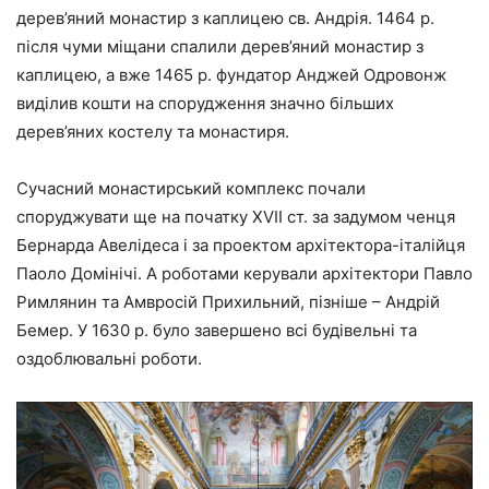
дерев’яний монастир з каплицею св. Андрія. 1464 р.
після чуми міщани спалили дерев’яний монастир з
каплицею, а вже 1465 р. фундатор Анджей Одровонж
виділив кошти на спорудження значно більших
дерев’яних костелу та монастиря.
Сучасний монастирський комплекс почали
споруджувати ще на початку XVII ст. за задумом ченця
Бернарда Авелідеса і за проектом архітектора-італійця
Паоло Домінічі. А роботами керували архітектори Павло
Римлянин та Амвросій Прихильний, пізніше – Андрій
Бемер. У 1630 р. було завершено всі будівельні та
оздоблювальні роботи.