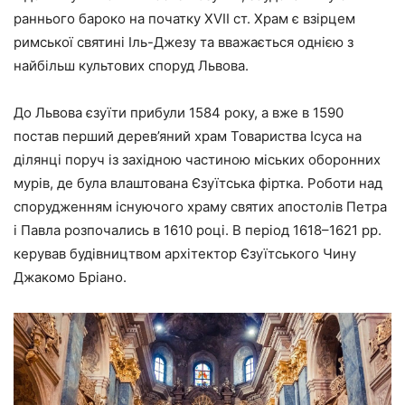
раннього бароко на початку XVII ст. Храм є взірцем
римської святині Іль-Джезу та вважається однією з
найбільш культових споруд Львова.
До Львова єзуїти прибули 1584 року, а вже в 1590
постав перший дерев’яний храм Товариства Ісуса на
ділянці поруч із західною частиною міських оборонних
мурів, де була влаштована Єзуїтська фіртка. Роботи над
спорудженням існуючого храму святих апостолів Петра
і Павла розпочались в 1610 році. В період 1618–1621 рр.
керував будівництвом архітектор Єзуїтського Чину
Джакомо Бріано.