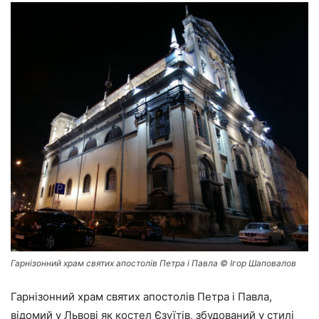
Гарнізонний храм святих апостолів Петра і Павла © Ігор Шаповалов
Гарнізонний храм святих апостолів Петра і Павла,
відомий у Львові як костел Єзуїтів, збудований у стилі