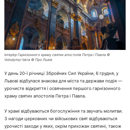
Інтер’єр Гарнізонного храму святих апостолів Петра і Павла ©
Volodymyr Iskra © Про Львів
У день 20-ї річниці Збройних Сил України, 6 грудня, у
Львові відбулася знакова для міста та держави подія —
урочисте відкриття і освячення першого гарнізонного
храму святих апостолів Петра і Павла.
У храмі відбуваються богослужіння та звучать молитви.
З нагоди церковних чи військових свят відбуваються
урочисті заходи у яких, окрім прихожан святині, також