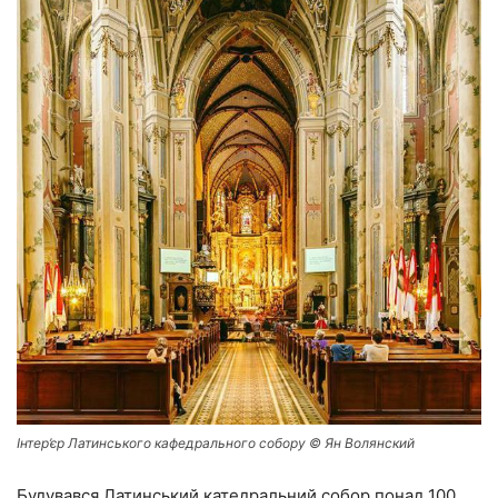
Інтер’єр Латинського кафедрального собору © Ян Волянский
Будувався Латинський катедральний собор понад 100