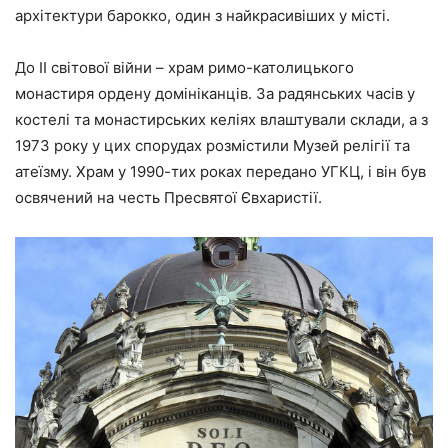
архітектури барокко, один з найкрасивіших у місті.
До ІІ світової війни – храм римо-католицького
монастиря ордену домініканців. За радянських часів у
костелі та монастирських келіях влаштували склади, а з
1973 року у цих спорудах розмістили Музей релігії та
атеїзму. Храм у 1990-тих роках передано УГКЦ, і він був
освячений на честь Пресвятої Євхаристії.