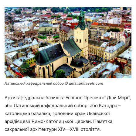
Латинський кафедральний собор © detailsintravels.com
Архикафедральна базиліка Успіння Пресвятої Діви Марії,
або Латинський кафедральний собор, або Катедра –
католицька базиліка, головний храм Львівської
архідієцезії Римо-Католицької Церкви. Пам’ятка
сакральної архітектури XIV—XVIII століття.