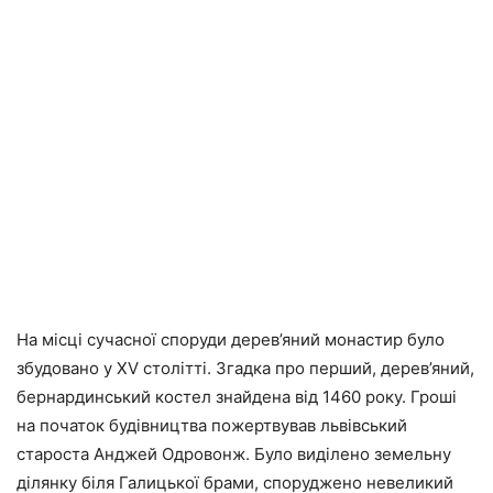
На місці сучасної споруди дерев’яний монастир було
збудовано у XV столітті. Згадка про перший, дерев’яний,
бернардинський костел знайдена від 1460 року. Гроші
на початок будівництва пожертвував львівський
староста Анджей Одровонж. Було виділено земельну
ділянку біля Галицької брами, споруджено невеликий