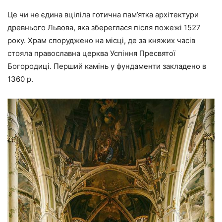
Це чи не єдина вціліла готична пам’ятка архітектури
древнього Львова, яка збереглася після пожежі 1527
року. Храм споруджено на місці, де за княжих часів
стояла православна церква Успіння Пресвятої
Богородиці. Перший камінь у фундаменти закладено в
1360 р.