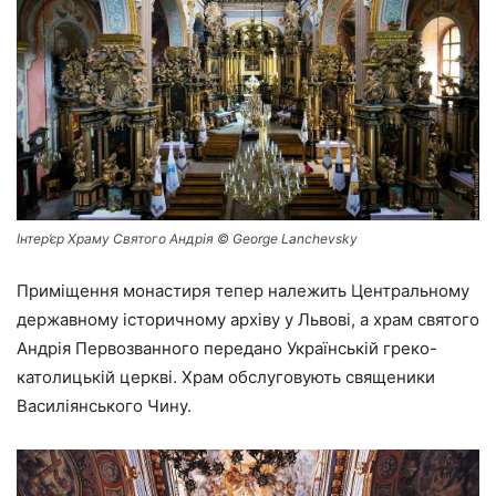
Інтер’єр Храму Святого Андрія © George Lanchevsky
Приміщення монастиря тепер належить Центральному
державному історичному архіву у Львові, а храм святого
Андрія Первозванного передано Українській греко-
католицькій церкві. Храм обслуговують священики
Василіянського Чину.