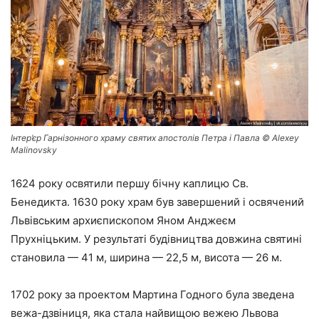
Інтер’єр Гарнізонного храму святих апостолів Петра і Павла © Alexey
Malinovsky
1624 року освятили першу бічну каплицю Св.
Бенедикта. 1630 року храм був завершений і освячений
Львівським архиєпископом Яном Анджеєм
Прухніцьким. У результаті будівництва довжина святині
становила — 41 м, ширина — 22,5 м, висота — 26 м.
1702 року за проектом Мартина Годного була зведена
вежа-дзвіниця, яка стала найвищою вежею Львова