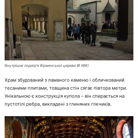
Внутрішнє подвір’я Вірменської церкви © WIKI
Храм збудований з ламаного каменю і обличкований
тесаними плитами, товщина стін сягає півтора метри.
Унікальною є конструкція купола – він спирається на
пустотілі ребра, викладені з глиняних глечиків.