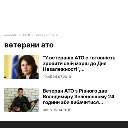
додому
теги
ветерани ато
ветерани ато
“У ветеранів АТО є готовність
зробити свій марш до Дня
Незалежності”,...
10:45 24.07.2019
Ветеран АТО з Рівного дав
Володимиру Зеленському 24
години аби вибачитися...
06:18 05.04.2019