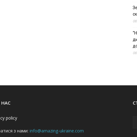
З
ск
08
“Н
д
до
08
 НАС
С
acy policy
затися з нами:
info@amazing-ukraine.com