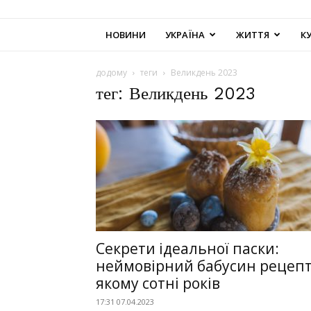
НОВИНИ
УКРАЇНА
ЖИТТЯ
К
додому
теги
Великдень 2023
тег: Великдень 2023
Секрети ідеальної паски:
неймовірний бабусин рецепт
якому сотні років
17:31 07.04.2023