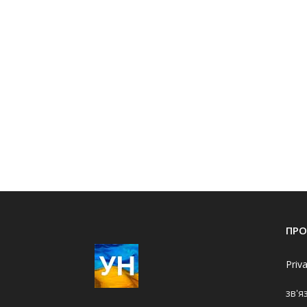
ПРО
Priv
зв'я