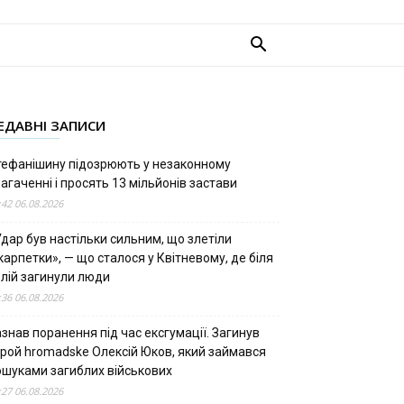
ЕДАВНІ ЗАПИСИ
тефанішину підозрюють у незаконному
агаченні і просять 13 мільйонів застави
:42 06.08.2026
дар був настільки сильним, що злетіли
арпетки», — що сталося у Квітневому, де біля
олій загинули люди
:36 06.08.2026
знав поранення під час ексгумації. Загинув
ерой hromadske Олексій Юков, який займався
ошуками загиблих військових
:27 06.08.2026