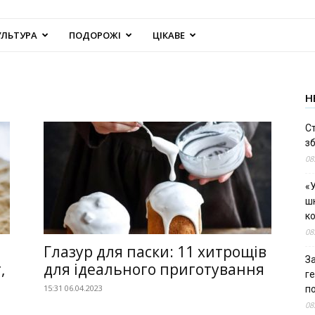
УЛЬТУРА
ПОДОРОЖІ
ЦІКАВЕ
Н
С
зб
08
«У
шк
к
08
Глазур для паски: 11 хитрощів
За
,
для ідеального приготування
г
15:31 06.04.2023
п
08