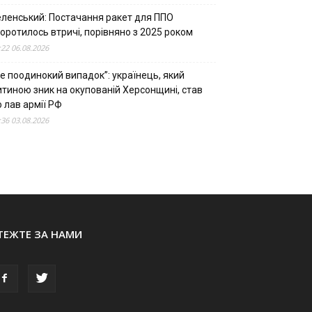
еленський: Постачання ракет для ППО
оротилось втричі, порівняно з 2025 роком
:22 06.08.2026
е поодинокий випадок”: українець, який
итиною зник на окупованій Херсонщині, став
 лав армії РФ
:36 03.08.2026
ТЕЖТЕ ЗА НАМИ