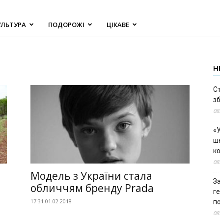
УЛЬТУРА
ПОДОРОЖІ
ЦІКАВЕ
Н
С
зб
08
«У
шк
к
08
Модель з України стала
За
обличчям бренду Prada
г
17:31 01.02.2018
п
08