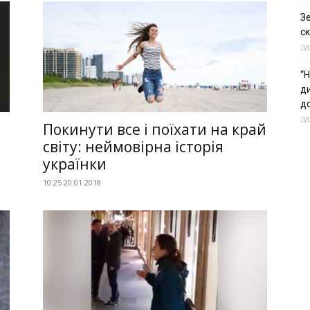
З
ск
08
“Н
д
до
08
Покинути все і поїхати на край
світу: неймовірна історія
українки
10:25 20.01.2018