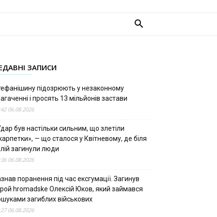
ЕДАВНІ ЗАПИСИ
тефанішину підозрюють у незаконному
агаченні і просять 13 мільйонів застави
:42 06.08.2026
дар був настільки сильним, що злетіли
арпетки», — що сталося у Квітневому, де біля
олій загинули люди
:36 06.08.2026
знав поранення під час ексгумації. Загинув
ерой hromadske Олексій Юков, який займався
ошуками загиблих військових
:27 06.08.2026