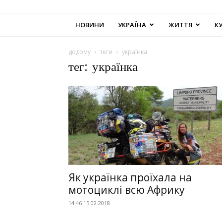
НОВИНИ
УКРАЇНА
ЖИТТЯ
К
додому
теги
українка
тег: українка
Як українка проїхала на
мотоциклі всю Африку
14:46 15.02.2018