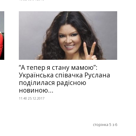
“А тепер я стану мамою”:
Українська співачка Руслана
поділилася радісною
новиною...
11:40 25.12.2017
сторінка 5 з 6