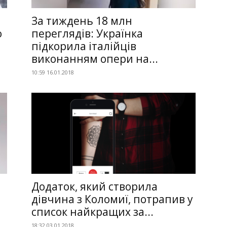
і
За тиждень 18 млн
о
переглядів: Українка
підкорила італійців
виконанням опери на...
10:59 16.01.2018
Додаток, який створила
дівчина з Коломиї, потрапив у
список найкращих за...
18:32 03.01.2018