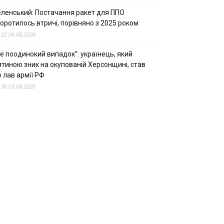
еленський: Постачання ракет для ППО
оротилось втричі, порівняно з 2025 роком
:22 06.08.2026
е поодинокий випадок”: українець, який
итиною зник на окупованій Херсонщині, став
 лав армії РФ
:36 03.08.2026