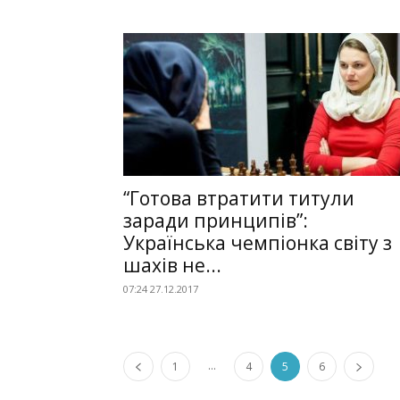
“Готова втратити титули
заради принципів”:
Українська чемпіонка світу з
шахів не...
07:24 27.12.2017
...
1
4
5
6