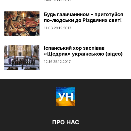
Будь галичанином – приготуйся
по-людськи до Різдвяних свят!
11:03 29.12.2017
Іспанський хор заспівав
«Щедрик» українською (відео)
12:16 25.12.2017
ПРО НАС