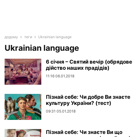
додому
теги
Ukrainian language
Ukrainian language
6 січня – Святий вечір (обрядове
дійство наших прадідів)
11:16 06.01.2018
Пізнай себе: Чи добре Ви знаєте
культуру України? (тест)
09:31 05.01.2018
Пізнай себе: Чи знаєте Ви що