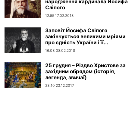
народження кардинала Йосифа
Сліпого
12:55 17.02.2018
Заповіт Йосифа Сліпого
закінчується великими мріями
про єдність України і її...
16:03 08.02.2018
25 грудня – Різдво Христове за
західним обрядом (історія,
легенда, звичаї)
23:10 23.12.2017