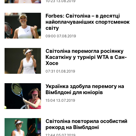
10:23 13.08.2019
Forbes: Світоліна – в десятці
найоплачуваніших спортсменок
світу
09:00 07.08.2019
Світоліна перемогла росіянку
Касаткіну у турнірі WTA в Сан-
Хосе
07:31 01.08.2019
Українка здобула перемогу на
Вімблдоні для юніорів
15:04 13.07.2019
Світоліна повторила особистий
рекорд на Вімблдоні
12:44 05.07.2019