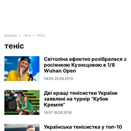
додому
теги
теніс
теніс
Світоліна ефектно розібралася з
росіянкою Кузнєцовою в 1/8
Wuhan Open
08:54 25.09.2019
Дві кращі тенісистки України
заявлені на турнір “Кубок
Кремля”
16:51 18.09.2019
Українська тенісистка у топ-10