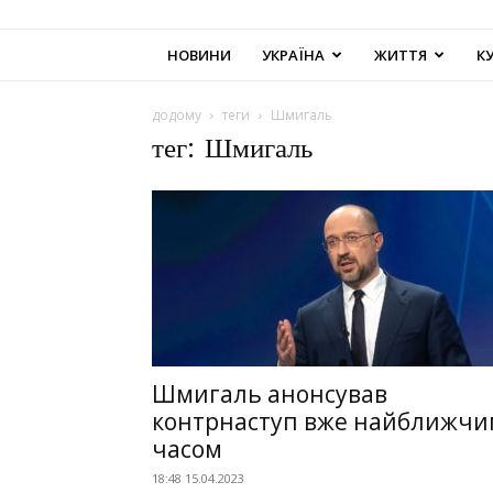
НОВИНИ
УКРАЇНА
ЖИТТЯ
К
додому
теги
Шмигаль
тег: Шмигаль
Шмигаль анонсував
контрнаступ вже найближчи
часом
18:48 15.04.2023