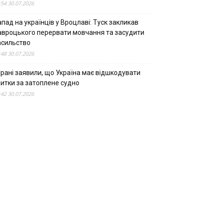
:54 30.07.2026
пад на українців у Вроцлаві: Туск закликав
авроцького перервати мовчання та засудити
асильство
:48 30.07.2026
Ірані заявили, що Україна має відшкодувати
битки за затоплене судно
:42 30.07.2026