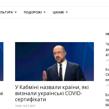
УЛЬТУРА
ПОДОРОЖІ
ЦІКАВЕ
Н
“Н
д
до
08
К
Cl
в
08
У Кабміні назвали країни, які
м
визнали українські COVID-
Б
сертифікати
п
М
16:00 16.07.2021