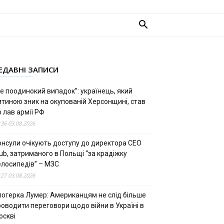
ЕДАВНІ ЗАПИСИ
е поодинокий випадок”: українець, який
итиною зник на окупованій Херсонщині, став
 лав армії РФ
:36 03.08.2026
онсули очікують доступу до директора CEO
ub, затриманого в Польщі “за крадіжку
елосипедів” – МЗС
:27 03.08.2026
логерка Лумер: Американцям не слід більше
роводити переговори щодо війни в Україні в
оскві