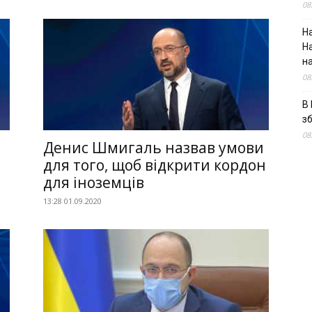
08
На
Н
н
08
В 
з
08
Денис Шмигаль назвав умови
для того, щоб відкрити кордон
для іноземців
13:28 01.09.2020