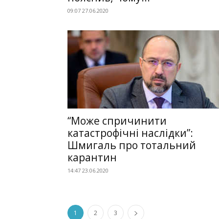
09:07 27.06.2020
“Може спричинити
катастрофічні наслідки”:
Шмигаль про тотальний
карантин
14:47 23.06.2020
1
2
3