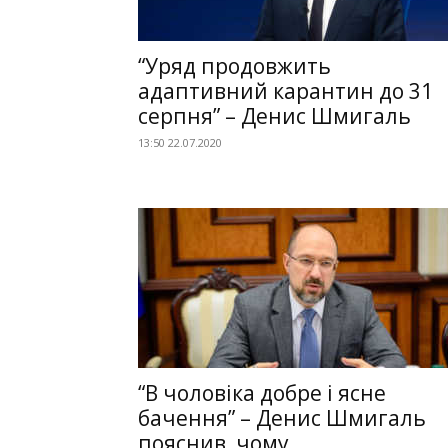
“Уряд продовжить
адаптивний карантин до 31
серпня” – Денис Шмигаль
13:50 22.07.2020
“В чоловіка добре і ясне
бачення” – Денис Шмигаль
пояснив, чому...