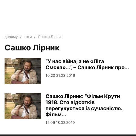
додому
теги
Сашко Лірник
Сашко Лірник
“У нас війна, а не «Ліга
Смєха»…”, – Сашко Лірник про...
10:20 21.03.2019
Сашко Лірник: “Фільм Крути
1918. Сто відсотків
перегукується із сучасністю.
Фільм...
12:09 18.02.2019