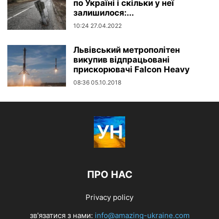
по Україні і скільки у неї
залишилося:...
10:24 27.04.2022
Львівський метрополітен
викупив відпрацьовані
прискорювачі Falcon Heavy
08:36 05.10.2018
ПРО НАС
Privacy policy
зв'язатися з нами:
info@amazing-ukraine.com