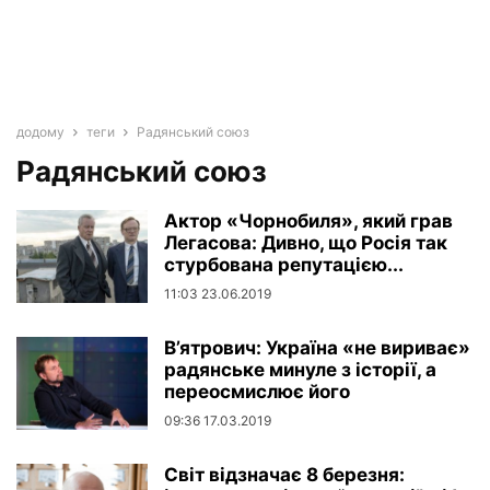
додому
теги
Радянський союз
Радянський союз
Актор «Чорнобиля», який грав
Легасова: Дивно, що Росія так
стурбована репутацією...
11:03 23.06.2019
В’ятрович: Україна «не вириває»
радянське минуле з історії, а
переосмислює його
09:36 17.03.2019
Світ відзначає 8 березня: