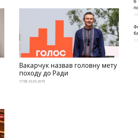
В 
п
11
Ф
б
11
Вакарчук назвав головну мету
походу до Ради
17:08 25.05.2019