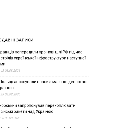
ЕДАВНІ ЗАПИСИ
раїнців попередили про нові цілі РФ під час
стрілів української інфраструктури наступної
ими
:43 08.08.2026
 Польщі анонсували плани з масової депортації
раїнців
:39 08.08.2026
ікорський запропонував перехоплювати
сійські ракети над Україною
:36 08.08.2026