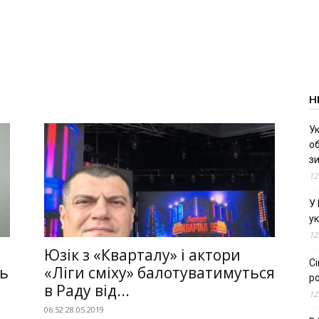
Н
Ук
об
з
12
У
ук
12
Юзік з «Кварталу» і актори
С
ль
«Ліги сміху» балотуватимуться
ро
в Раду від...
12
06:52 28.05.2019