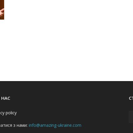
 НАС
С
acy policy
затися з нами:
info@amazing-ukraine.com