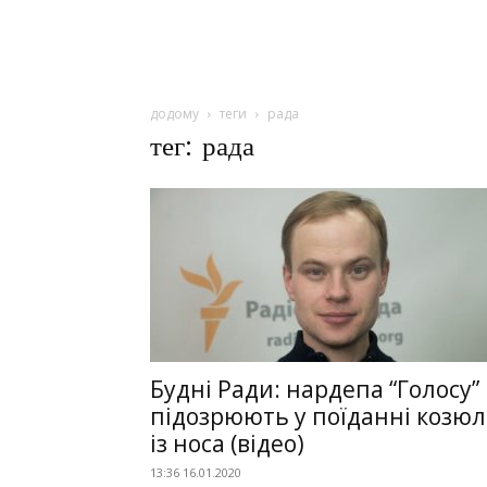
додому
теги
рада
тег: рада
Будні Ради: нардепа “Голосу”
підозрюють у поїданні козю
із носа (відео)
13:36 16.01.2020