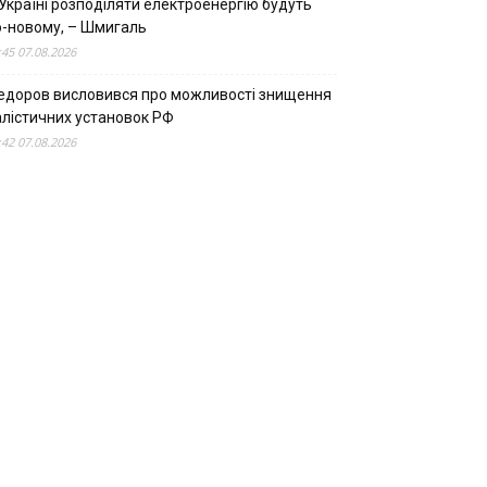
Україні розподіляти електроенергію будуть
о-новому, – Шмигаль
:45 07.08.2026
едоров висловився про можливості знищення
алістичних установок РФ
:42 07.08.2026