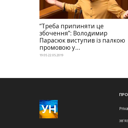
“Треба припиняти це
збочення”: Володимир
Парасюк виступив із палкою
промовою у...
19:05 22.05.2019
ПРО
Priv
зв'я