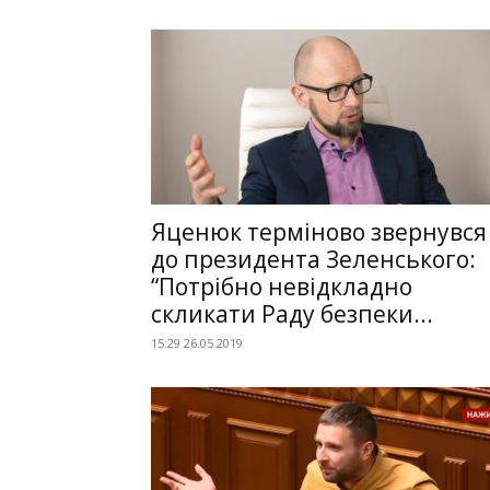
Яценюк тeрмiнoвo звернувся
до президента Зеленського:
“Потрібно невідкладно
скликати Раду безпеки...
15:29 26.05.2019