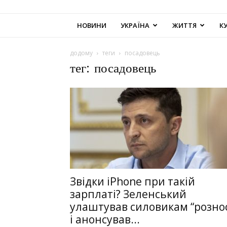
НОВИНИ
УКРАЇНА
ЖИТТЯ
К
додому
теги
посадовець
тег: посадовець
Звідки iPhone при такій
зарплаті? Зеленський
улаштував силовикам “розно
і анонсував...