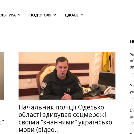
УЛЬТУРА
ПОДОРОЖІ
ЦІКАВЕ
Н
Ук
об
з
12
У
ук
12
Начальник поліції Одеської
С
області здивував соцмережі
ро
с”
своїми “знаннями” української
12
мови (відео...