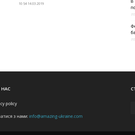
В 
10:54 14.03.2019
п
11
Ф
б
11
 НАС
С
acy policy
затися з нами:
info@amazing-ukraine.com