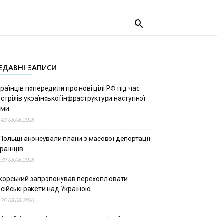
ЕДАВНІ ЗАПИСИ
раїнців попередили про нові цілі РФ під час
стрілів української інфраструктури наступної
ими
:43 08.08.2026
 Польщі анонсували плани з масової депортації
раїнців
:39 08.08.2026
ікорський запропонував перехоплювати
сійські ракети над Україною
:36 08.08.2026