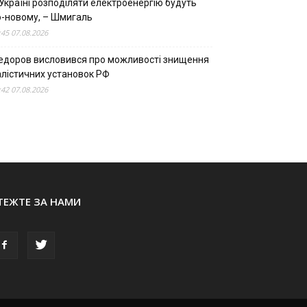
Україні розподіляти електроенергію будуть
о-новому, – Шмигаль
:45 07.08.2026
едоров висловився про можливості знищення
алістичних установок РФ
:42 07.08.2026
ТЕЖТЕ ЗА НАМИ