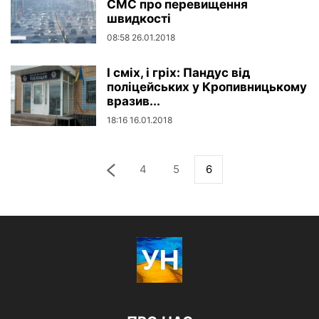
СМС про перевищення
швидкості
08:58 26.01.2018
І сміх, і гріх: Пандус від
поліцейських у Кропивницькому
вразив...
18:16 16.01.2018
4
5
6