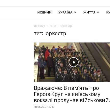
НОВИНИ
УКРАЇНА
ЖИТТЯ
К
додому
теги
оркестр
тег: оркестр
Вражаюче: В пам’ять про
Героїв Крут на київському
вокзалі пролунав військовий.
18:06 29.01.2019