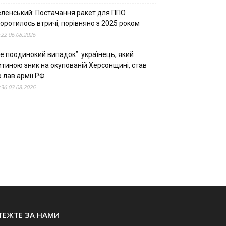
еленський: Постачання ракет для ППО
оротилось втричі, порівняно з 2025 роком
:22 06.08.2026
е поодинокий випадок”: українець, який
итиною зник на окупованій Херсонщині, став
 лав армії РФ
:36 03.08.2026
ТЕЖТЕ ЗА НАМИ