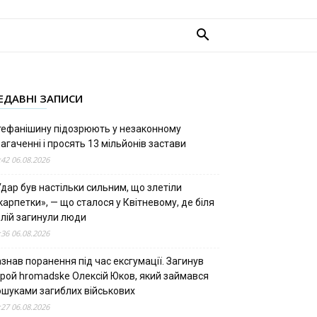
ЕДАВНІ ЗАПИСИ
тефанішину підозрюють у незаконному
агаченні і просять 13 мільйонів застави
:42 06.08.2026
дар був настільки сильним, що злетіли
арпетки», — що сталося у Квітневому, де біля
олій загинули люди
:36 06.08.2026
знав поранення під час ексгумації. Загинув
ерой hromadske Олексій Юков, який займався
ошуками загиблих військових
:27 06.08.2026