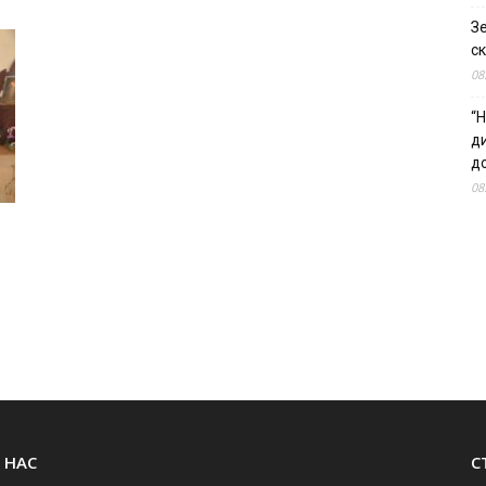
З
ск
08
“Н
д
до
08
 НАС
С