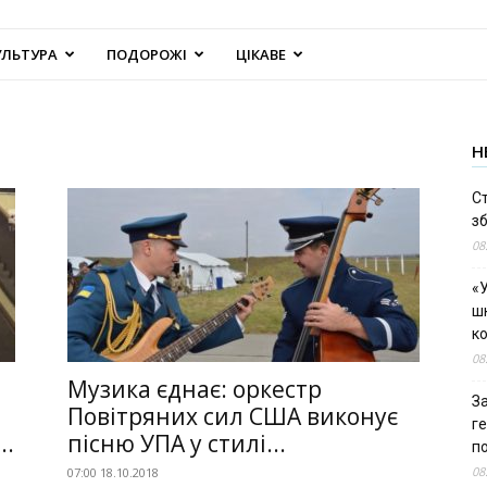
УЛЬТУРА
ПОДОРОЖІ
ЦІКАВЕ
Н
С
зб
08
«У
шк
к
08
Музика єднає: оркестр
За
Повітряних cил США виконує
г
..
пісню УПА у стилі...
п
08
07:00 18.10.2018