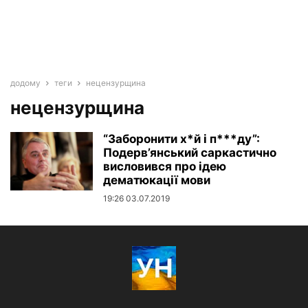
додому
теги
нецензурщина
нецензурщина
“Заборонити х*й і п***ду”:
Подерв’янський саркастично
висловився про ідею
дематюкації мови
19:26 03.07.2019