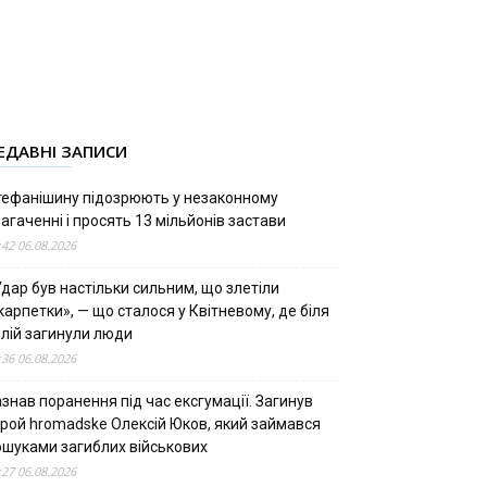
ЕДАВНІ ЗАПИСИ
тефанішину підозрюють у незаконному
агаченні і просять 13 мільйонів застави
:42 06.08.2026
дар був настільки сильним, що злетіли
арпетки», — що сталося у Квітневому, де біля
олій загинули люди
:36 06.08.2026
знав поранення під час ексгумації. Загинув
ерой hromadske Олексій Юков, який займався
ошуками загиблих військових
:27 06.08.2026