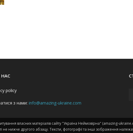
 НАС
С
acy policy
затися з нами:
info@amazing-ukraine.com
тування власних матеріалів сайту "Україна Неймовірна" (amazing-ukraine
і не нижче другого абзацу. Тексти, фотографії та інші зображення належа