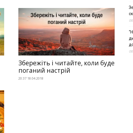
З
ск
08
“Н
д
до
08
Збережіть і читайте, коли буде
поганий настрій
20:37 18.04.2018