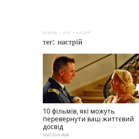
додому
теги
настрій
тег: настрій
10 фільмів, які можуть
перевернути ваш життєвий
досвід
16:07 22.01.2020