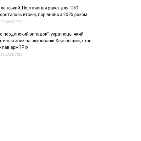
еленський: Постачання ракет для ППО
оротилось втричі, порівняно з 2025 роком
:22 06.08.2026
е поодинокий випадок”: українець, який
итиною зник на окупованій Херсонщині, став
 лав армії РФ
:36 03.08.2026