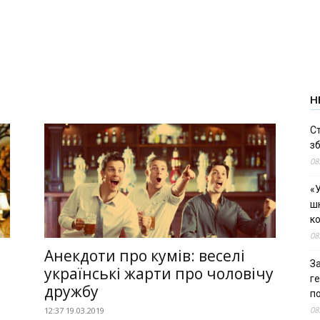
Н
С
зб
08
«У
шк
к
08
Анекдоти про кумів: веселі
За
українські жарти про чоловічу
г
дружбу
п
08
12:37 19.03.2019