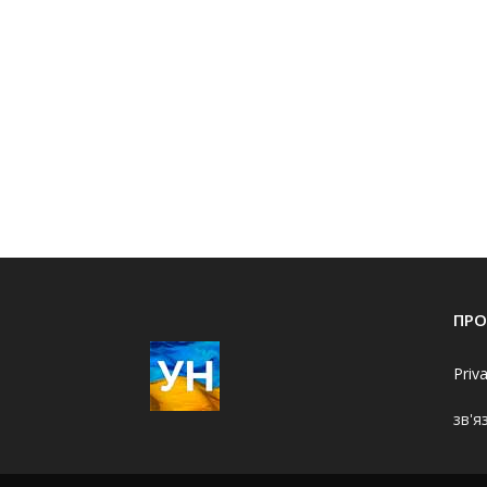
ПРО
Priv
зв'я