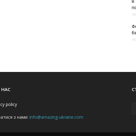
В 
п
11
Ф
б
11
 НАС
С
acy policy
затися з нами:
info@amazing-ukraine.com