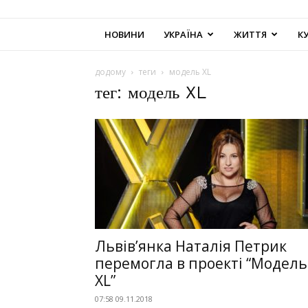
НОВИНИ
УКРАЇНА
ЖИТТЯ
К
додому
теги
модель XL
тег: модель XL
Львів’янка Наталія Петрик
перемогла в проекті “Модель
XL”
07:58 09.11.2018