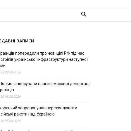
ЕДАВНІ ЗАПИСИ
раїнців попередили про нові цілі РФ під час
стрілів української інфраструктури наступної
ими
:43 08.08.2026
 Польщі анонсували плани з масової депортації
раїнців
:39 08.08.2026
ікорський запропонував перехоплювати
сійські ракети над Україною
:36 08.08.2026