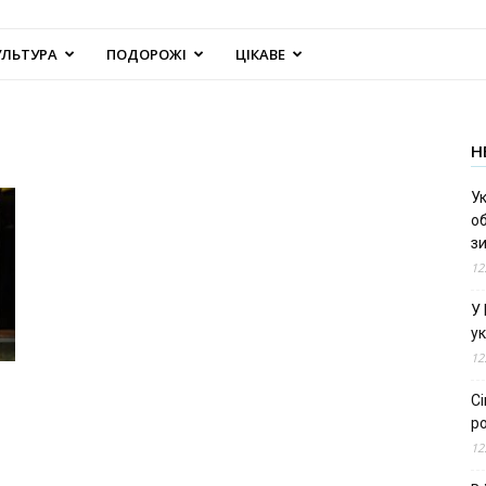
УЛЬТУРА
ПОДОРОЖІ
ЦІКАВЕ
Н
Ук
об
з
12
У
ук
12
С
ро
12