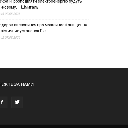
Україні розподіляти електроенергію будуть
о-новому, – Шмигаль
:45 07.08.2026
едоров висловився про можливості знищення
алістичних установок РФ
:42 07.08.2026
ТЕЖТЕ ЗА НАМИ