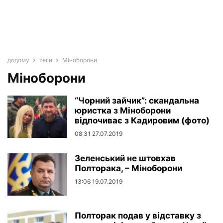
додому
теги
Міноборони
Міноборони
“Чорний зайчик”: скандальна
юристка з Міноборони
відпочиває з Кадировим (фото)
08:31 27.07.2019
Зеленський не штовхав
Полторака, – Міноборони
13:06 19.07.2019
Полторак подав у відставку з