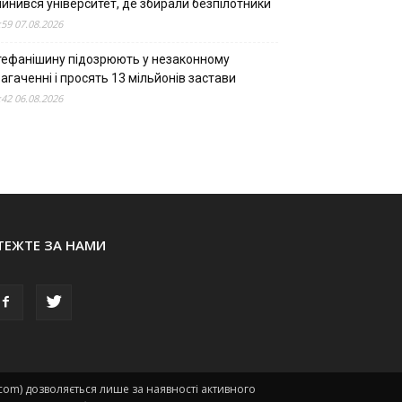
пинився університет, де збирали безпілотники
:59 07.08.2026
тефанішину підозрюють у незаконному
агаченні і просять 13 мільйонів застави
:42 06.08.2026
ТЕЖТЕ ЗА НАМИ
.com) дозволяється лише за наявності активного