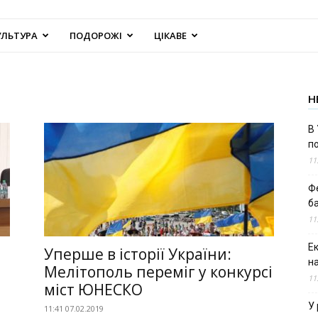
УЛЬТУРА
ПОДОРОЖІ
ЦІКАВЕ
Н
В 
п
11
Ф
б
11
Е
Уперше в історії України:
н
Мелітополь переміг у конкурсі
11
міст ЮНЕСКО
У 
11:41 07.02.2019