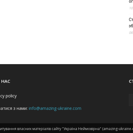
о
10
С
зб
08
 НАС
С
acy policy
затися з нами:
info@amazing-ukraine.com
тування власних матеріалів сайту "Україна Неймовірна" (amazing-ukraine