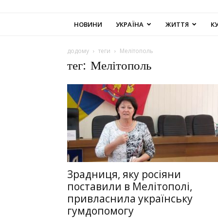
НОВИНИ
УКРАЇНА
ЖИТТЯ
К
додому
теги
Мелітополь
тег: Мелітополь
Зрадниця, яку росіяни
поставили в Мелітополі,
привласнила українську
гумдопомогу