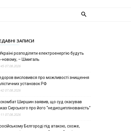
ЕДАВНІ ЗАПИСИ
Україні розподіляти електроенергію будуть
о-новому, – Шмигаль
:45 07.08.2026
едоров висловився про можливості знищення
алістичних установок РФ
:42 07.08.2026
кскомбат Ширшин заявив, що суд скасував
аказ Сирського про його “недисциплінованість”
:11 07.08.2026
російському Бєлгороді під атакою, схоже,