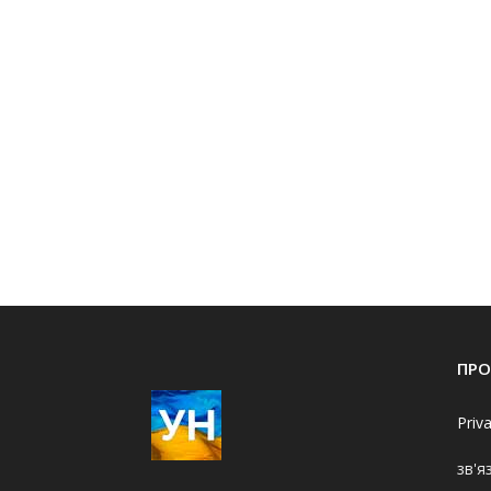
ПРО
Priv
зв'я