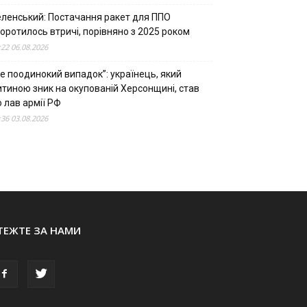
еленський: Постачання ракет для ППО
оротилось втричі, порівняно з 2025 роком
:22 06.08.2026
е поодинокий випадок”: українець, який
итиною зник на окупованій Херсонщині, став
 лав армії РФ
:36 03.08.2026
ТЕЖТЕ ЗА НАМИ