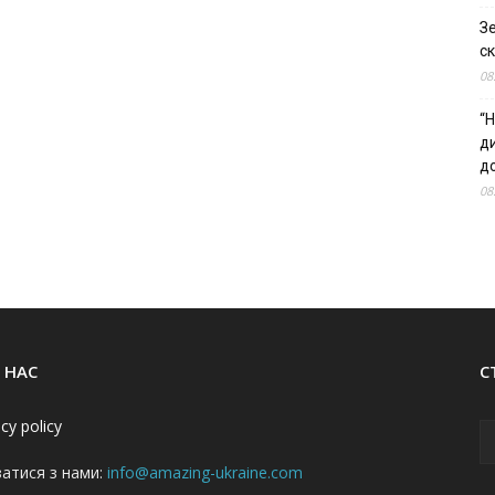
З
ск
08
“Н
д
до
08
 НАС
С
acy policy
затися з нами:
info@amazing-ukraine.com