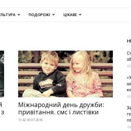
УЛЬТУРА
ПОДОРОЖІ
ЦІКАВЕ
Н
С
зб
08
«У
шк
к
08
й
Міжнародний день дружби:
За
 з
привітання. смс і листівки
г
11:42 30.07.2018
п
08