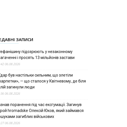
ЕДАВНІ ЗАПИСИ
тефанішину підозрюють у незаконному
агаченні і просять 13 мільйонів застави
:42 06.08.2026
дар був настільки сильним, що злетіли
арпетки», — що сталося у Квітневому, де біля
олій загинули люди
:36 06.08.2026
знав поранення під час ексгумації. Загинув
ерой hromadske Олексій Юков, який займався
ошуками загиблих військових
:27 06.08.2026