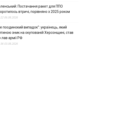
еленський: Постачання ракет для ППО
оротилось втричі, порівняно з 2025 роком
:22 06.08.2026
е поодинокий випадок”: українець, який
итиною зник на окупованій Херсонщині, став
 лав армії РФ
:36 03.08.2026