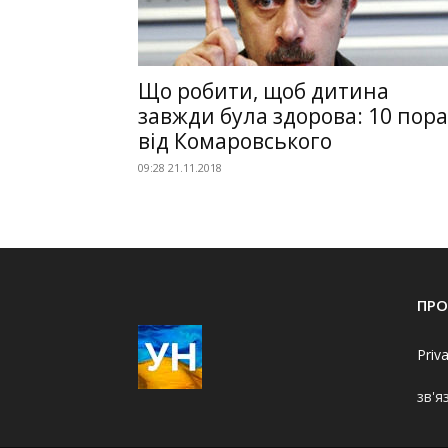
Що робити, щоб дитина
завжди була здорова: 10 пор
від Комаровського
09:28 21.11.2018
ПРО
Priv
зв'я