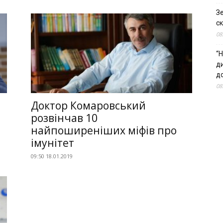
З
ск
08
“Н
д
до
08
м
Доктор Комаровський
розвінчав 10
найпоширеніших міфів про
імунітет
09:50 18.01.2019