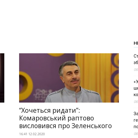
Н
С
зб
08
«У
шк
к
08
“Хочеться ридати”:
За
Комаровський раптово
г
висловився про Зеленського
п
08
16:41 12.02.2020