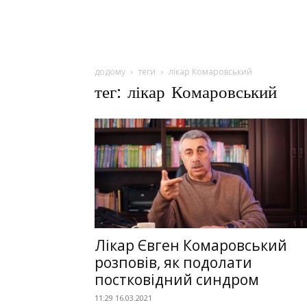
додому
теги
лікар Комаровський
тег: лікар Комаровський
Лікар Євген Комаровський
розповів, як подолати
постковідний синдром
11:29 16.03.2021