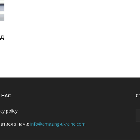
ад
 НАС
С
acy policy
затися з нами:
info@amazing-ukraine.com