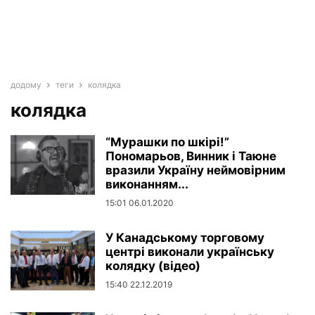
додому
теги
колядка
колядка
“Мурашки по шкірі!”
Пономарьов, Винник і Таюне
вразили Україну неймовірним
виконанням...
15:01 06.01.2020
У Канадському торговому
центрі виконали українську
колядку (відео)
15:40 22.12.2019