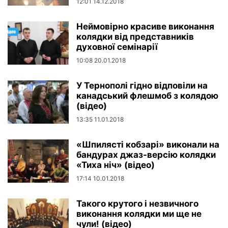
12:01 14.12.2018
Неймовірно красиве виконання
колядки від представників
духовної семінарії
10:08 20.01.2018
У Тернополі гідно відповіли на
канадський флешмоб з колядою
(відео)
13:35 11.01.2018
«Шпилясті кобзарі» виконали на
бандурах джаз-версію колядки
«Тиха ніч» (відео)
17:14 10.01.2018
Такого крутого і незвичного
виконання колядки ми ще не
чули! (відео)