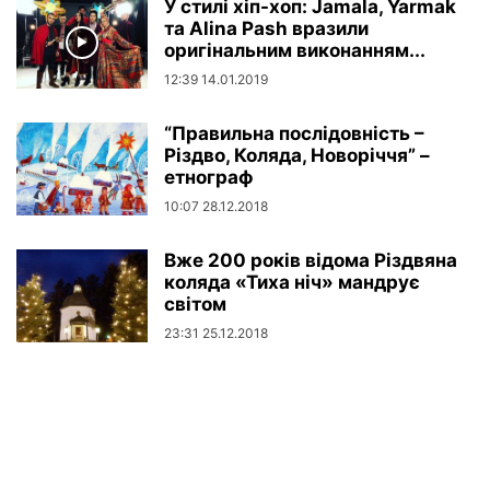
У стилі хіп-хоп: Jamala, Yarmak
та Alina Pash вразили
оригінальним виконанням...
12:39 14.01.2019
“Правильна послідовність –
Різдво, Коляда, Новоріччя” –
етнограф
10:07 28.12.2018
Вже 200 років відома Різдвяна
коляда «Тиха ніч» мандрує
світом
23:31 25.12.2018