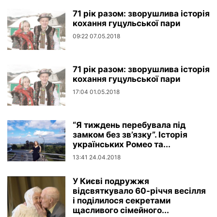
71 рік разом: зворушлива історія
кохання гуцульської пари
09:22 07.05.2018
71 рік разом: зворушлива історія
кохання гуцульської пари
17:04 01.05.2018
“Я тиждень перебувала під
замком без зв’язку”. Історія
українських Ромео та...
13:41 24.04.2018
У Києві подружжя
відсвяткувало 60-річчя весілля
і поділилося секретами
щасливого сімейного...