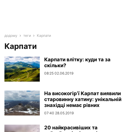
додому
теги
Карпати
Карпати
Карпати влітку: куди та за
скільки?
08:25 02.06.2019
На високогір’ї Карпат виявили
старовинну хатину: унікальній
знахідці немає рівних
07:40 28.05.2019
20 найкрасивіших та