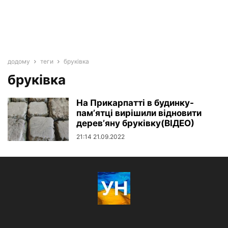
додому
теги
бруківка
бруківка
На Прикарпатті в будинку-
памʼятці вирішили відновити
деревʼяну бруківку(ВІДЕО)
21:14 21.09.2022