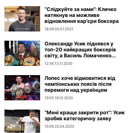
“Слідкуйте за нами”: Кличко
натякнув на можливе
відновлення кар’єри боксера
18:36 05.07.2021
Олександр Усик піднявся у
топ-20 найкращих боксерів
світу, а Василь Ломаченко...
12:36 13.11.2020
Лопес хоче відмовитися від
чемпіонських поясів після
перемоги над українцем
19:53 19.10.2020
“Мені краще закрити рот”: Усик
зробив категоричну заяву
15:06 22.04.2020