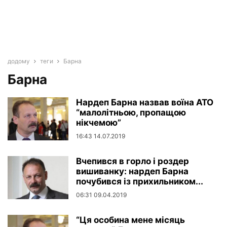
додому
теги
Барна
Барна
Нардеп Барна назвав воїна АТО
“малолітньою, пропащою
нікчемою”
16:43 14.07.2019
Вчепився в горло і роздер
вишиванку: нардеп Барна
почубився із прихильником...
06:31 09.04.2019
“Ця особина мене місяць