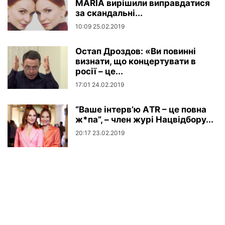
MARIA вирішили виправдатися
за скандальні...
10:09 25.02.2019
Остап Дроздов: «Ви повинні
визнати, що концертувати в
росії – це...
17:01 24.02.2019
“Ваше інтерв’ю АTR – це повна
ж*па”, – член журі Нацвідбору...
20:17 23.02.2019