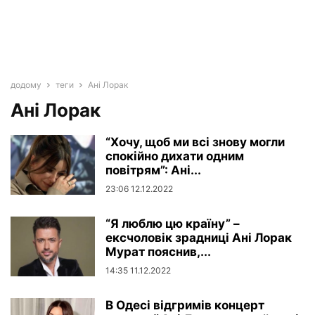
додому
теги
Ані Лорак
Ані Лорак
“Хочу, щоб ми всі знову могли
спокійно дихати одним
повітрям”: Ані...
23:06 12.12.2022
“Я люблю цю країну” –
ексчоловік зрадниці Ані Лорак
Мурат пояснив,...
14:35 11.12.2022
В Одесі відгримів концерт