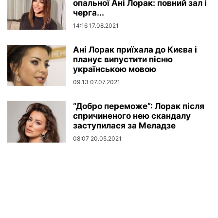
опальної Ані Лорак: повний зал і
черга...
14:16 17.08.2021
Ані Лорак приїхала до Києва і
планує випустити пісню
українською мовою
09:13 07.07.2021
“Добро переможе”: Лорак після
спричиненого нею скандалу
заступилася за Меладзе
08:07 20.05.2021