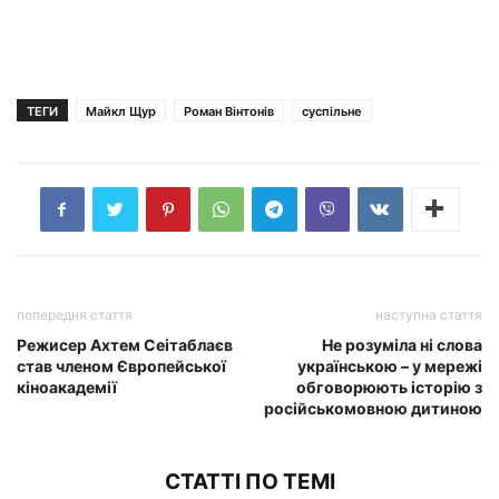
ТЕГИ
Майкл Щур
Роман Вінтонів
суспільне
попередня стаття
наступна стаття
Режисер Ахтем Сеітаблаєв
Не розуміла ні слова
став членом Європейської
українською – у мережі
кіноакадемії
обговорюють історію з
російськомовною дитиною
СТАТТІ ПО ТЕМІ