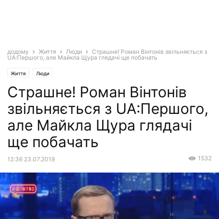
додому
Життя
Люди
Страшне! Роман Вінтонів звільняється з
UA:Першого, але Майкла Щура глядачі ще побачать
Життя
Люди
Страшне! Роман Вінтонів
звільняється з UA:Першого,
але Майкла Щура глядачі
ще побачать
1532
12:36 23.07.2019