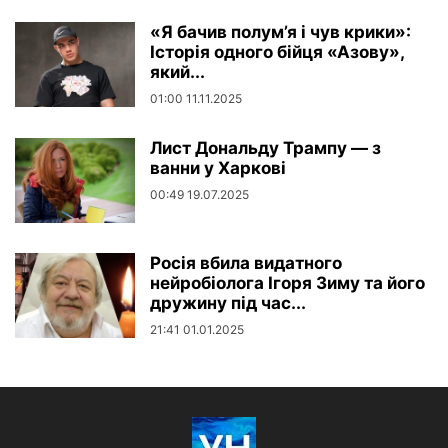
«Я бачив полум’я і чув крики»:
Історія одного бійця «Азову»,
який...
01:00 11.11.2025
Лист Дональду Трампу — з
ванни у Харкові
00:49 19.07.2025
Росія вбила видатного
нейробіолога Ігоря Зиму та його
дружину під час...
21:41 01.01.2025