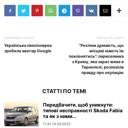
попередня стаття
наступна стаття
Українська пенсіонерка
“Росіяни думають, що
зробила аватар Google
місцеві мають їм
поклонятись”: переселенка
з Криму, яка зараз живе в
Тернополі, розповіла
правду про окупацію
СТАТТІ ПО ТЕМІ
Передбачити, щоб уникнути:
типові несправності Skoda Fabia
та як з ними...
11:41 14.09.2023