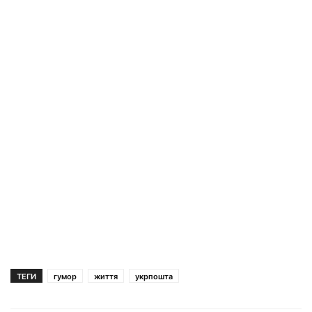
ТЕГИ
гумор
життя
укрпошта