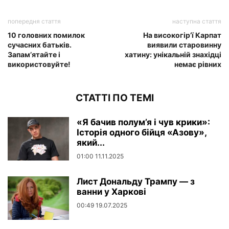
попередня стаття
наступна стаття
10 головних помилок
На високогір’ї Карпат
сучасних батьків.
виявили старовинну
Запам’ятайте і
хатину: унікальній знахідці
використовуйте!
немає рівних
СТАТТІ ПО ТЕМІ
«Я бачив полум’я і чув крики»:
Історія одного бійця «Азову»,
який...
01:00 11.11.2025
Лист Дональду Трампу — з
ванни у Харкові
00:49 19.07.2025