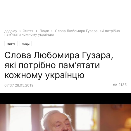
додому
Життя
Люди
Слова Любомира Гузара, які потрібно
пам’ятати кожному українцю
Життя
Люди
Слова Любомира Гузара,
які потрібно пам’ятати
кожному українцю
2135
07:37 28.05.2019