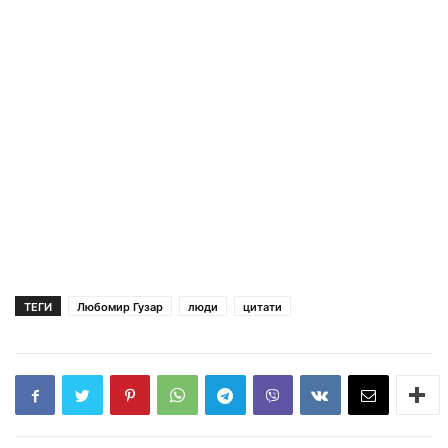
ТЕГИ
Любомир Гузар
люди
цитати