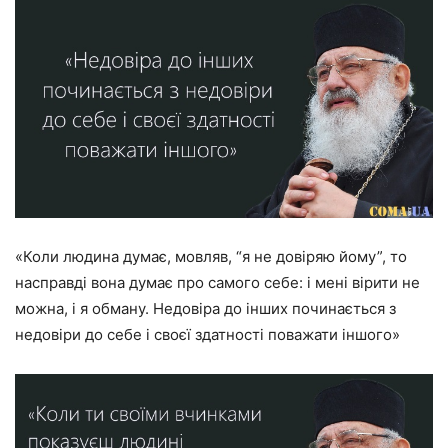
«Коли людина думає, мовляв, “я не довіряю йому”, то
насправді вона думає про самого себе: і мені вірити не
можна, і я обману. Недовіра до інших починається з
недовіри до себе і своєї здатності поважати іншого»