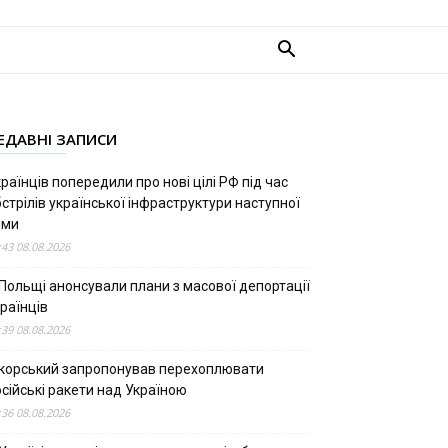
ЕДАВНІ ЗАПИСИ
раїнців попередили про нові цілі РФ під час
стрілів української інфраструктури наступної
ими
:43 08.08.2026
 Польщі анонсували плани з масової депортації
раїнців
:39 08.08.2026
ікорський запропонував перехоплювати
сійські ракети над Україною
:36 08.08.2026