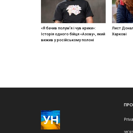
«Я бачив полум’я і чув крики»:
Лист Донал
Історія одного бійця «Азову», який
Харкові
вижив у російському полоні
ПРО
Priv
зв'я