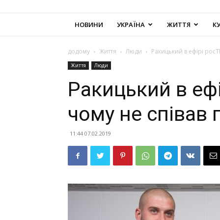
НОВИНИ
УКРАЇНА
ЖИТТЯ
К
додому
Життя
Люди
Ракицький в ефірі росТБ
Життя
Люди
Ракицький в ефі
чому не співав г
11:44 07.02.2019