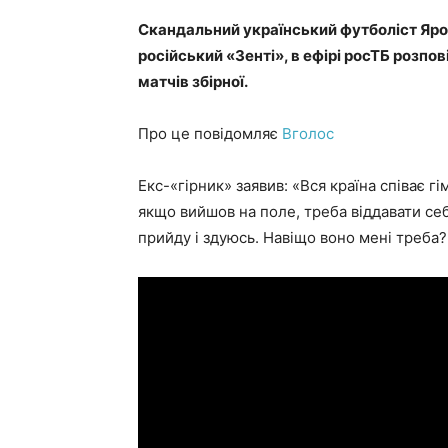
Скандальний український футболіст Яр
російський «Зенті», в ефірі росТБ розпов
матчів збірної.
Про це повідомляє
Вголос
Екс-«гірник» заявив: «Вся країна співає г
якщо вийшов на поле, треба віддавати себ
прийду і здуюсь. Навіщо воно мені треба?»