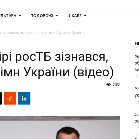
УЛЬТУРА
ПОДОРОЖІ
ЦІКАВЕ
 зізнався, чому не співав гімн України (відео)
Н
рі росТБ зізнався,
Ук
об
імн України (відео)
з
12
5183
У
ук
12
С
ро
12