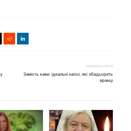
наступна стаття
 у
Замість кави: ідеальні напої, які збадьорять
вранці