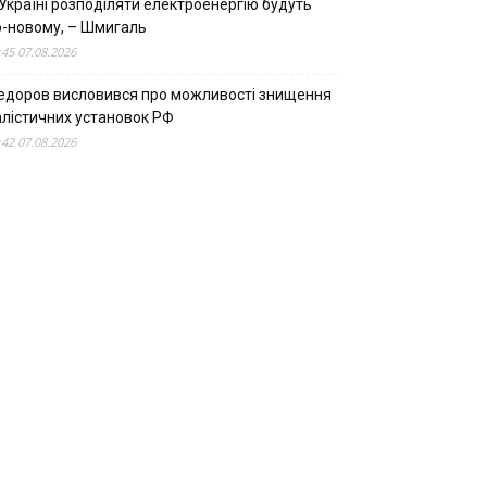
Україні розподіляти електроенергію будуть
о-новому, – Шмигаль
:45 07.08.2026
едоров висловився про можливості знищення
алістичних установок РФ
:42 07.08.2026