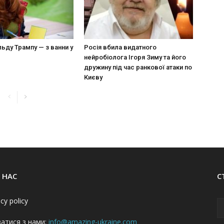
ьду Трампу — з ванни у
Росія вбила видатного
нейробіолога Ігоря Зиму та його
дружину під час ранкової атаки по
Києву
 НАС
С
acy policy
затися з нами:
info@amazing-ukraine.com