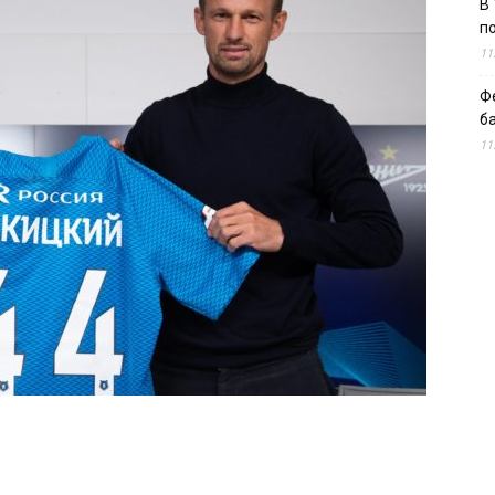
В 
п
11
Ф
б
11