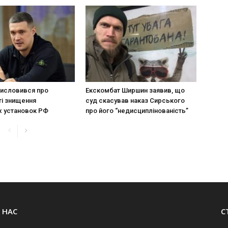
исловився про
Екскомбат Ширшин заявив, що
і знищення
суд скасував наказ Сирського
х установок РФ
про його “недисциплінованість”
 НАС
С