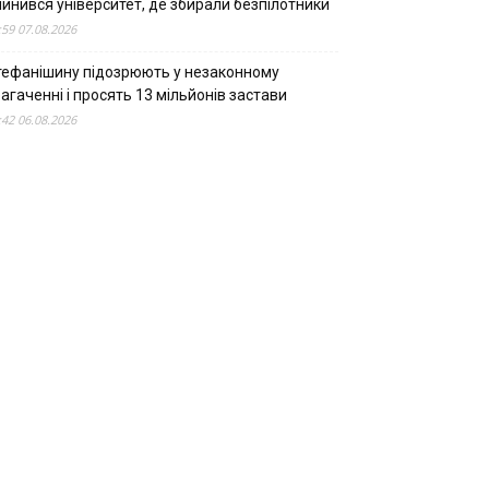
пинився університет, де збирали безпілотники
:59 07.08.2026
тефанішину підозрюють у незаконному
агаченні і просять 13 мільйонів застави
:42 06.08.2026