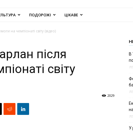
УЛЬТУРА
ПОДОРОЖІ
ЦІКАВЕ
моги на чемпіонаті світу (відео)
Н
арлан після
В 
п
піонаті світу
11
Ф
б
11
2029
Е
н
11
У 