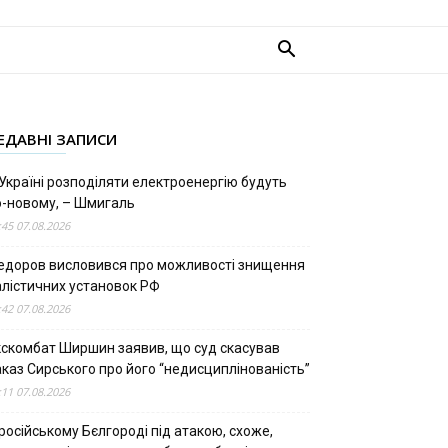
ЕДАВНІ ЗАПИСИ
Україні розподіляти електроенергію будуть
о-новому, – Шмигаль
:45 07.08.2026
едоров висловився про можливості знищення
алістичних установок РФ
:42 07.08.2026
кскомбат Ширшин заявив, що суд скасував
аказ Сирського про його “недисциплінованість”
:11 07.08.2026
російському Бєлгороді під атакою, схоже,