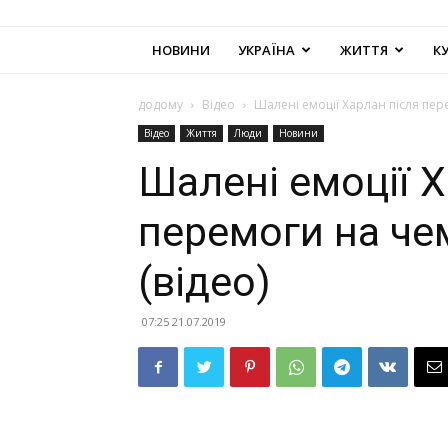
НОВИНИ
УКРАЇНА
ЖИТТЯ
К
додому
Відео
Шалені емоції Харлан після пере
Відео
Життя
Люди
Новини
Шалені емоції Х
перемоги на чем
(відео)
07:25 21.07.2019