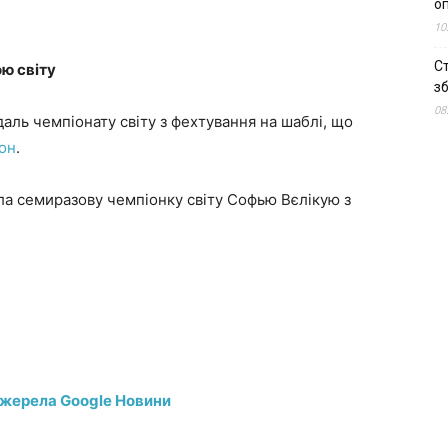
о
10
С
ю світу
зб
08
аль чемпіонату світу з фехтування на шаблі, що
он
.
гла семиразову чемпіонку світу Софью Вєлікую з
джерела Google Новини