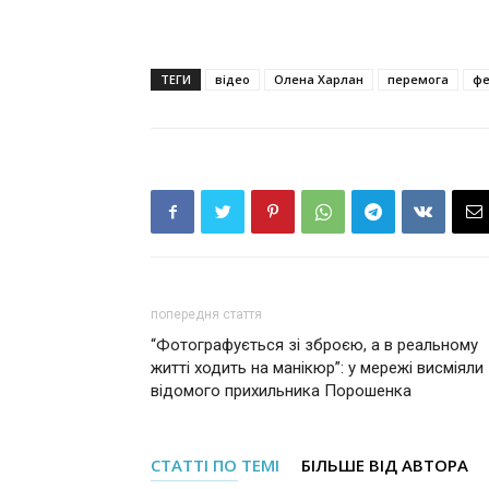
ТЕГИ
відео
Олена Харлан
перемога
фе
попередня стаття
“Фотографується зі зброєю, а в реальному
житті ходить на манікюр”: у мережі висміяли
відомого прихильника Порошенка
СТАТТІ ПО ТЕМІ
БІЛЬШЕ ВІД АВТОРА