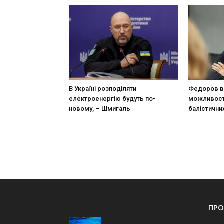
В Україні розподіляти
Федоров в
електроенергію будуть по-
можливост
новому, – Шмигаль
балістични
ПРО