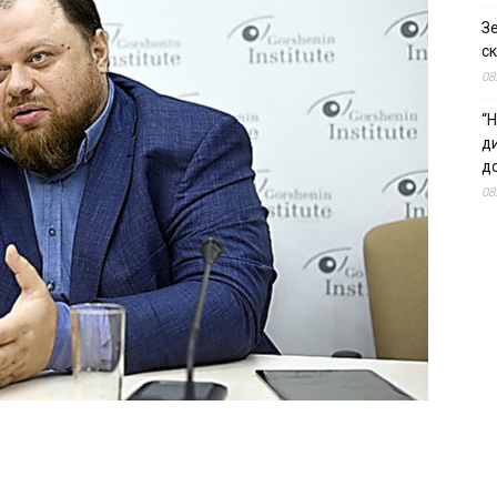
З
ск
08
“Н
д
до
08