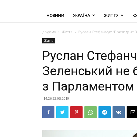
НОВИНИ
УКРАЇНА
ЖИТТЯ
К
додому
Життя
Руслан Стефанчук: “Президент 
Життя
Руслан Стефанч
Зеленський не 
з Парламентом 
14:26 23.05.2019