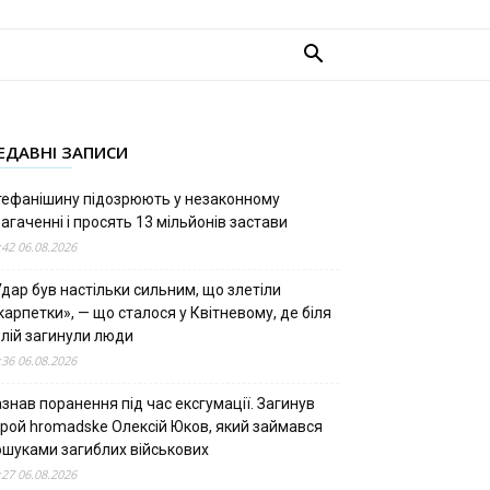
ЕДАВНІ ЗАПИСИ
тефанішину підозрюють у незаконному
агаченні і просять 13 мільйонів застави
:42 06.08.2026
дар був настільки сильним, що злетіли
арпетки», — що сталося у Квітневому, де біля
олій загинули люди
:36 06.08.2026
знав поранення під час ексгумації. Загинув
ерой hromadske Олексій Юков, який займався
ошуками загиблих військових
:27 06.08.2026