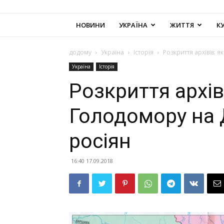
НОВИНИ
УКРАЇНА
ЖИТТЯ
К
додому
Україна
Історія
Розкриття архівів: 
Україна
Історія
Розкриття архіві
Голодомору на 
росіян
16:40 17.09.2018