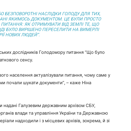
О БЕЗПОВОРОТНІ НАСЛІДКИ ГОЛОДУ ДЛЯ ТИХ,
ЛАНІ ЯКИМОСЬ ДОКУМЕНТОМ. ЦЕ БУЛИ ПРОСТО
 ПИТАННЯ: ЯК ОТРИМУВАТИ ВІД ЗЕМЛІ ТЕ, ЩО
ОДІ БУЛО ВИРІШЕНО ПЕРЕСЕЛИТИ НА ВИМЕРЛІ
ІЇ НОВИХ ЛЮДЕЙ”.
нських дослідників Голодомору питання “Що було
аткового сенсу.
евого населення актуалізували питання, чому саме у
І ми почали шукати документи”, – каже Ніна
ли надані Галузевим державним архівом СБУ,
ганів влади та управління України та Державною
ріали надходили і з місцевих архівів, зокрема, й зі