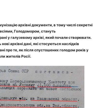
мунізацію архівні документи, в тому числі секретні
пресіями, Голодомором, стануть
рані у галузевому архіві, який почали створювати.
ові архівні дані, які стосуються наслідків
ні про те, як після спустошених голодом років у
яли жителів Росії.