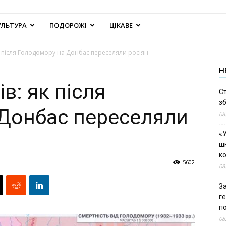
УЛЬТУРА
ПОДОРОЖІ
ЦІКАВЕ
як після Голодомору на Донбас переселяли росіян
Н
в: як після
С
зб
Донбас переселяли
08
«У
шк
к
5602
08
За
г
п
08