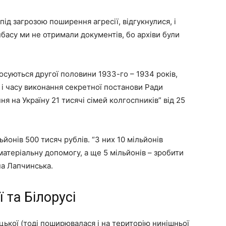
є під загрозою поширення агресії, відгукнулися, і
нбасу ми не отримали документів, бо архіви були
суються другої половини 1933-го – 1934 років,
і часу виконання секретної постанови Ради
 на Україну 21 тисячі сімей колгоспників” від 25
йонів 500 тисяч рублів. “З них 10 мільйонів
атеріальну допомогу, а ще 5 мільйонів – зробити
на Лапчинська.
 та Білорусі
цької (тоді поширювалася і на територію нинішньої