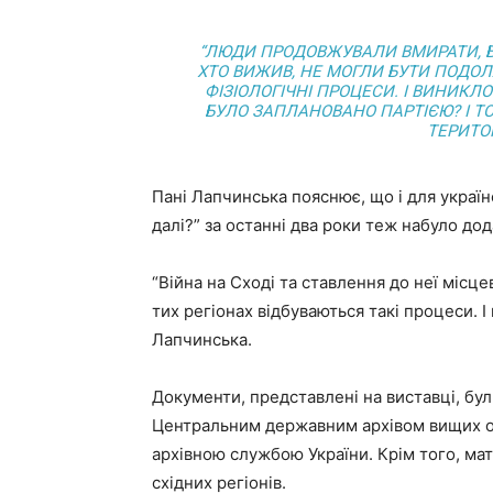
“ЛЮДИ ПРОДОВЖУВАЛИ ВМИРАТИ, Б
ХТО ВИЖИВ, НЕ МОГЛИ БУТИ ПОДО
ФІЗІОЛОГІЧНІ ПРОЦЕСИ. І ВИНИКЛО
БУЛО ЗАПЛАНОВАНО ПАРТІЄЮ? І Т
ТЕРИТОР
Пані Лапчинська пояснює, що і для украї
далі?” за останні два роки теж набуло дод
“Війна на Сході та ставлення до неї місц
тих регіонах відбуваються такі процеси. 
Лапчинська.
Документи, представлені на виставці, бу
Центральним державним архівом вищих ор
архівною службою України. Крім того, мате
східних регіонів.