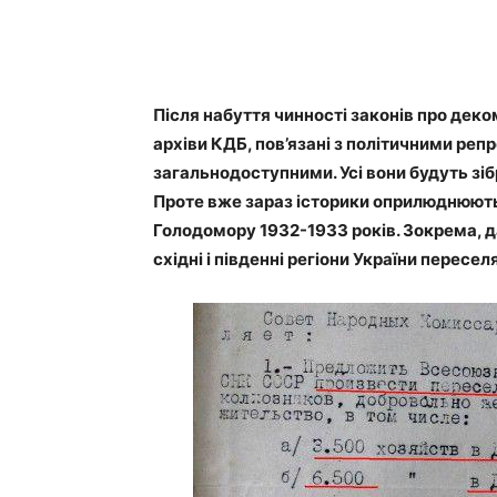
Після набуття чинності законів про деко
архіви КДБ, пов’язані з політичними ре
загальнодоступними. Усі вони будуть зіб
Проте вже зараз історики оприлюднюють н
Голодомору 1932-1933 років. Зокрема, да
східні і південні регіони України пересел