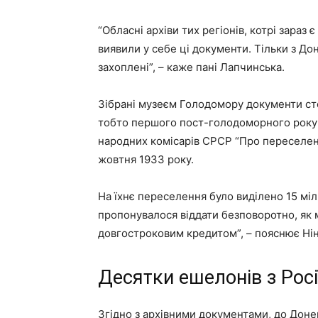
“Обласні архіви тих регіонів, котрі зараз 
виявили у себе ці документи. Тільки з До
захоплені”, – каже пані Лапчинська.
Зібрані музеєм Голодомору документи сто
тобто першого пост-голодоморного року 
народних комісарів СРСР “Про переселення
жовтня 1933 року.
На їхнє переселення було виділено 15 міль
пропонувалося віддати безповоротно, як м
довгостроковим кредитом”, – пояснює Ні
Десятки ешелонів з Росії
Згідно з архівними документами, до Доне