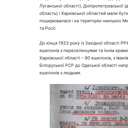
Луганської області), Дніпропетровської (
область) і Харківської областей мали бути
поширювалася і на територію нинішніх Мик
та Росії.
До кінця 1933 року із Західної області 
ешелонів з переселенцями та їхнім крамо
Харківської області – 80 ешелонів, з Іван
Білоруської РСР до Одеської області напр
ешелонів з людьми.