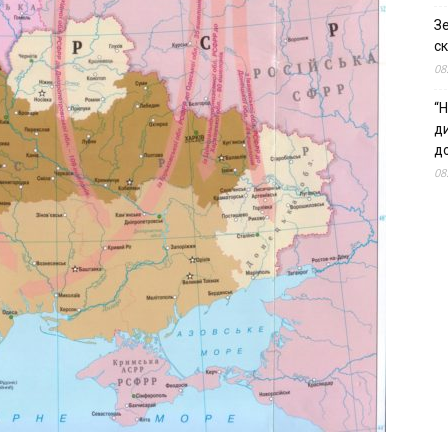
З
ск
08
“Н
д
до
08