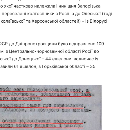
до якої частково належала і нинішня Запорізька
 переселені колгоспники з Росії, а до Одеської (тоді
олаївської та Херсонської областей) – із Білорусі
РРФСР до Дніпропетровщини було відправлено 109
м, з Центрально-чорноземної області Росії до
івської до Донецької – 44 ешелони, водночас із
авили 61 ешелон, з Горьківської області – 35