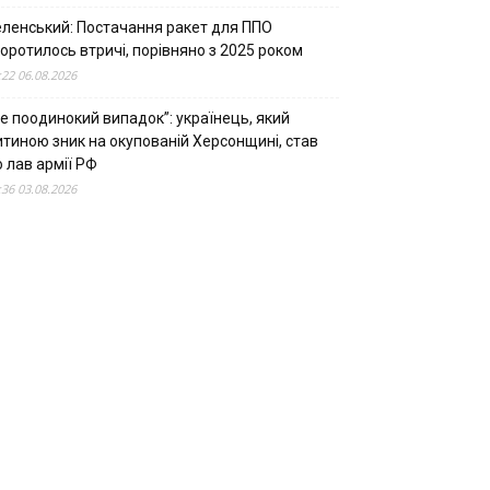
еленський: Постачання ракет для ППО
оротилось втричі, порівняно з 2025 роком
:22 06.08.2026
е поодинокий випадок”: українець, який
итиною зник на окупованій Херсонщині, став
 лав армії РФ
:36 03.08.2026