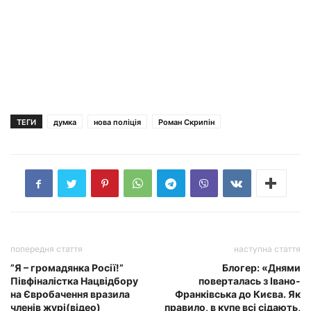
ТЕГИ
думка
нова поліція
Роман Скрипін
попередня стаття
наступна стаття
”Я – громадянка Росії!”
Блогер: «Днями
Півфіналістка Нацвідбору
поверталась з Івано-
на Євробачення вразила
Франківська до Києва. Як
членів журі(відео)
правило, в купе всі сідають,