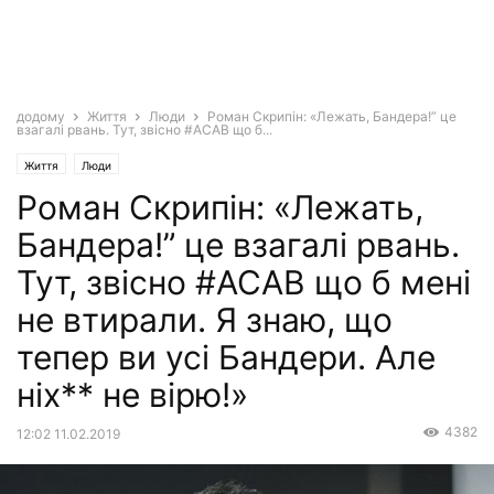
додому
Життя
Люди
Роман Скрипін: «Лежать, Бандера!” це
взагалі рвань. Тут, звісно #ACAB що б...
Життя
Люди
Роман Скрипін: «Лежать,
Бандера!” це взагалі рвань.
Тут, звісно #ACAB що б мені
не втирали. Я знаю, що
тепер ви усі Бандери. Але
ніх** не вірю!»
4382
12:02 11.02.2019