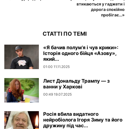
втикаються у гаджети і
дорога спокійно
пробігає…»
СТАТТІ ПО ТЕМІ
«Я бачив полум’я і чув крики»:
Історія одного бійця «Азову»,
який...
01:00 11.11.2025
Лист Дональду Трампу — з
ванни у Харкові
00:49 19.07.2025
Росія вбила видатного
нейробіолога Ігоря Зиму та його
дружину під час...