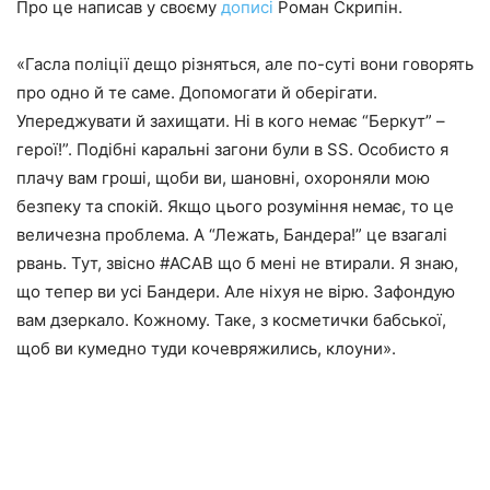
Про це написав у своєму
дописі
Роман Скрипін.
«Гасла поліції дещо різняться, але по-суті вони говорять
про одно й те саме. Допомогати й оберігати.
Упереджувати й захищати. Ні в кого немає “Беркут” –
герої!”. Подібні каральні загони були в SS. Особисто я
плачу вам гроші, щоби ви, шановні, охороняли мою
безпеку та спокій. Якщо цього розуміння немає, то це
величезна проблема. А “Лежать, Бандера!” це взагалі
рвань. Тут, звісно #ACAB що б мені не втирали. Я знаю,
що тепер ви усі Бандери. Але ніхуя не вірю. Зафондую
вам дзеркало. Кожному. Таке, з косметички бабської,
щоб ви кумедно туди кочевряжились, клоуни».